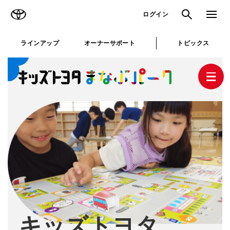
TOYOTA
検索
メニュ
ログイン
と
ラインアップ
オーナーサポート
トピックス
じ
る
キッズトヨタまなぶパークとは
キッズトヨタ