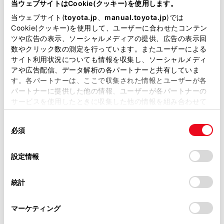
る取り組みを掲載しています。
当ウェブサイトはCookie(クッキー)を使用します。
当ウェブサイト(
toyota.jp
、
manual.toyota.jp
)では
Cookie(クッキー)を使用して、ユーザーに合わせたコンテン
ツや広告の表示、ソーシャルメディアの提供、広告の表示回
数やクリック数の測定を行っています。またユーザーによる
サイト利用状況についても情報を収集し、ソーシャルメディ
アや広告配信、データ解析の各パートナーと共有していま
す。各パートナーは、ここで収集された情報とユーザーが各
パートナーに提供した他の情報、ユーザーが各パートナーの
サービスを使用したときに収集した他の情報を組み合わせて
使用することがあります。当ウェブサイトの使用を続行する
同
とCookie(クッキー)に同意したこととなります。
必須
意
詳しく見る
の
「すべてのCookieを許可」をクリックすることで、お客様の
選
デバイスにすべてのCookie(クッキー)が保存されることに同
設定情報
択
意したことになります。Cookie(クッキー)のオプトアウト、
設定の変更、同意を撤回したりするにあたっては、当社の
統計
「
Cookie（クッキー）情報の取り扱いについて
」をご覧くだ
トヨタ販売店の活動
さい。
マーケティング
トヨタのクルマを取り扱っている全国各地の