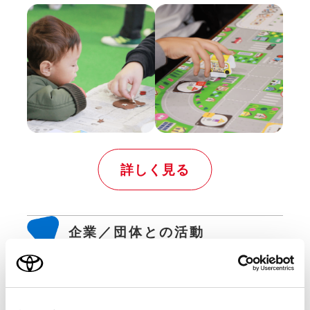
詳しく見る
企業／団体との活動
⼦ども達の成⻑を⽀援する仲間と⼀緒に⾏っ
てい