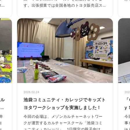
ス
す。出張授業では全国各地のトヨタ販売店ス
小学
タッフが講師となり、2025年度は全国の小学
た。
校396校で3種類の特別授業を実施しました。
プ
今回はそのうちの一つ、「STOP温暖化！カー
ボンニュートラル実験教室」についてレポー
トします。
2026.02.24
202
イル
池袋コミュニティ・カレッジでキッズト
「O
クワ
ヨタワークショップを実施しました！
y
の
福井
今回の会場は、メゾンカルチャーネットワー
今
た
向
クが運営するカルチャースクール「池袋コミ
事
ー
ュニティ・カレッジ」。1日限定の親子向け講
ia