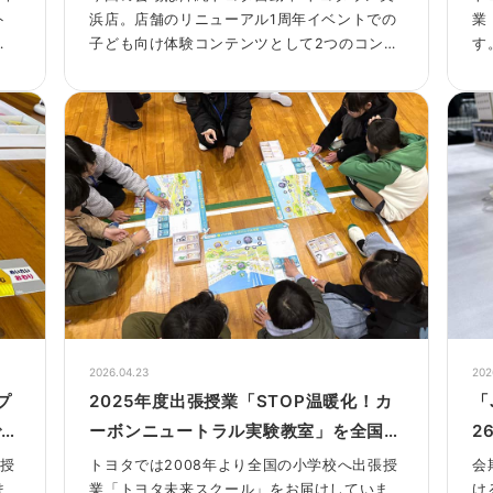
ト
浜店。店舗のリニューアル1周年イベントでの
業
子ども向け体験コンテンツとして2つのコンテ
す
ンツを実施しました。
タ
校
大
今
、
教
と
緊
、
2026.04.23
202
プ
2025年度出張授業「STOP温暖化！カ
「J
で実
ーボンニュートラル実験教室」を全国の
2
小学校で実施しました！
ラ
張授
トヨタでは2008年より全国の小学校へ出張授
会
ま
業「トヨタ未来スクール」をお届けしていま
け