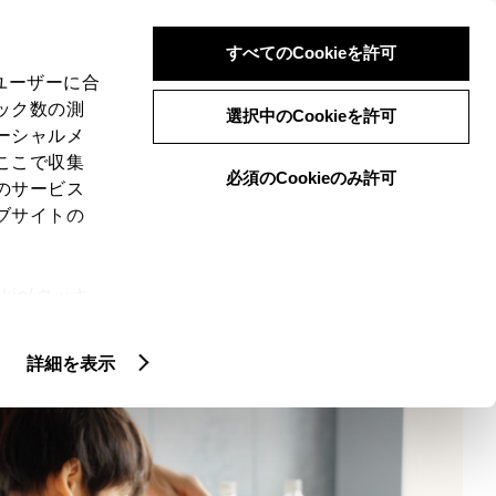
検索
メニュー
ログイン
すべてのCookieを許可
、ユーザーに合
ック数の測
選択中のCookieを許可
ーシャルメ
ここで収集
必須のCookieのみ許可
のサービス
ブサイトの
お問い合わせ
紹介
コンテンツ紹介
お知らせ
ie(クッキ
、設定の変
扱いについ
詳細を表示