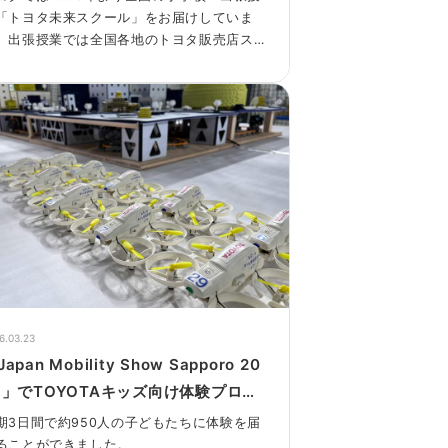
「トヨタ未来スクール」をお届けしていま
。出張授業では全国各地のトヨタ販売店ス
ッフが講師となり、2025年度は全国の小学
396校で3種類の特別授業を実施しました。
回はそのうちの一つ、「クルマまるわかり
室」についてレポートします。
6.03.23
apan Mobility Show Sapporo 20
6」でTOYOTAキッズ向け体験プログ
ムを実施しました！
期3日間で約950人の子どもたちに体験を届
ることができました。