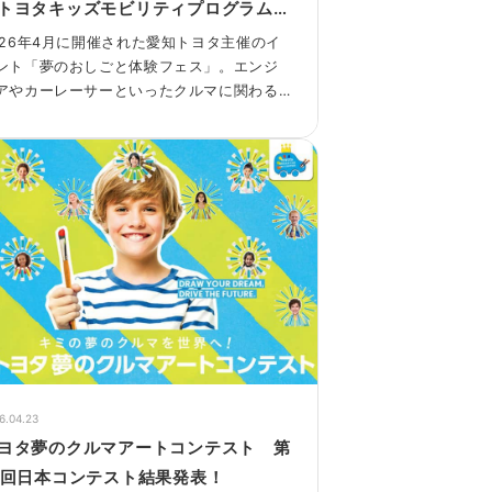
トヨタキッズモビリティプログラムを
施しました！
026年4月に開催された愛知トヨタ主催のイ
ント「夢のおしごと体験フェス」。エンジ
アやカーレーサーといったクルマに関わる
のから、コックさん、ラジオDJ、警察官、
ティシエなど多彩な職業体験が用意され、
日間で6,000名を超えるファミリー層が来場
ました。当日は天候にも恵まれ、来場者の
さんは心地よい春の風を感じながら、のん
りと会場内を散歩するように様々な体験を
しんでいました。
のワークショップの一つとして、「トヨタ
ッズモビリティプログラム」が実施されま
た。
6.04.23
ヨタ夢のクルマアートコンテスト 第
9回日本コンテスト結果発表！