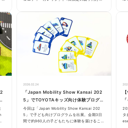
座として『レザークラフトワークショップ』
に
と『未来モビリティプログラミング教室』を
実施しました。
2026.02.24
202
02
「Japan Mobility Show Kansai 202
【
5」でTOYOTAキッズ向け体験プログラ
「
プ』
ムを実施しました！
A
ま
今回は「Japan Mobility Show Kansai 202
2
n
5」で子ども向けプログラムを出展。会期3日
タ
区の
間で約960人の子どもたちに体験を届けること
e
ヨ
ができました。