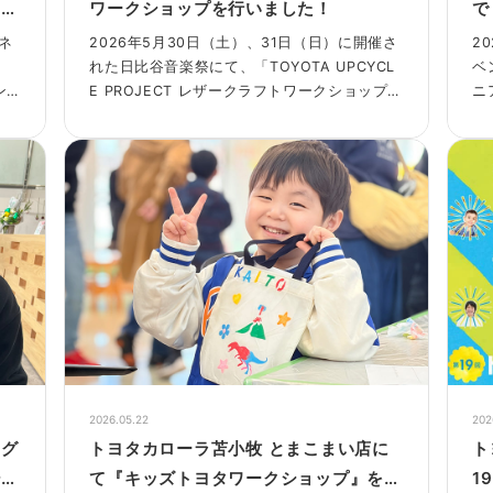
ィ」
ワークショップを行いました！
で
実
ネ
2026年5月30日（土）、31日（日）に開催さ
2
れた日比谷音楽祭にて、「TOYOTA UPCYCL
ベ
ン
E PROJECT レザークラフトワークショップ」
ニ
実
を実施しました。
も
今回は、日比谷音楽祭の電力をクリーンに賄
パ
うために設置された移動式発電・給電システ
２
ム、「Moving-e」の車内を活用し、ワークシ
し
ョップを開催しました。
皆
音楽と人が集うにぎやかな会場の中で、多く
び
の子どもたちがアップサイクルを楽しめる場
楽
として、Moving-eの車内という新たな空間を
そ
活かした取り組みとなりました。
キ
し
2026.05.22
202
ッグ
トヨタカローラ苫小牧 とまこまい店に
ト
ショ
て『キッズトヨタワークショップ』を実
1