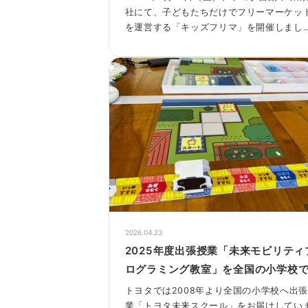
で、リユースとお金を学ぶ ―
社にて、子どもたちだけでフリーマーケッ
を運営する「キッズフリマ」を開催しまし
た。
使わなくなった物を「売る」、必要な物を
「買う」という体験を通じて、リユースの
切さやお金の使い方、相手に伝える力など
日常生活にもつながる学びを実感する時間
なりました。
会場では、初めての接客や値段交渉に少し
張しながらも、子どもたちが主体的に考え
行動する姿が多く見られました。
2026.04.23
2025年度出張授業「未来モビリティ
ログラミング教室」を全国の小学校
施しました！
トヨタでは2008年より全国の小学校へ出
業「トヨタ未来スクール」をお届けしてい