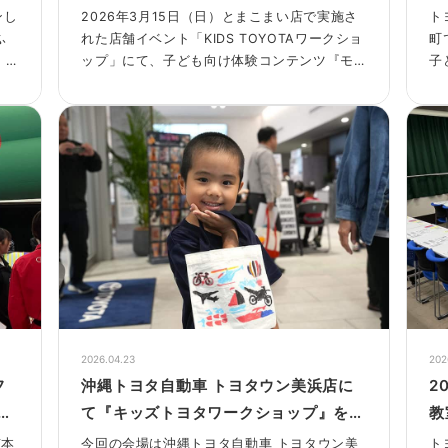
施！
ンし
2026年3月15日（日）とまこまい店で実施さ
ト
ふ
れた店舗イベント「KIDS TOYOTAワークショ
町
ル
ップ」にて、子ども向け体験コンテンツ『モ
子
ビリティブロックワークショップ』と『アッ
だ
プサイクルエアバッグワークショップ』を実
S
施しました。
取
域
た
2026.04.23
202
フ
沖縄トヨタ自動車 トヨタウン美浜店に
2
て『キッズトヨタワークショップ』を開
教
ト
催！
京本
今回の会場は沖縄トヨタ自動車 トヨタウン美
ト