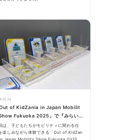
6.02.24
ut of KidZania in Japan Mobilit
 Show Fukuoka 2025」で『みらい
のりもの研究員の仕事』を実施しまし
回は、子どもたちがモビリティに関わる仕
！
を楽しみながら体験できる「Out of KidZan
 in Japan Mobility Show Fukuoka 2025」