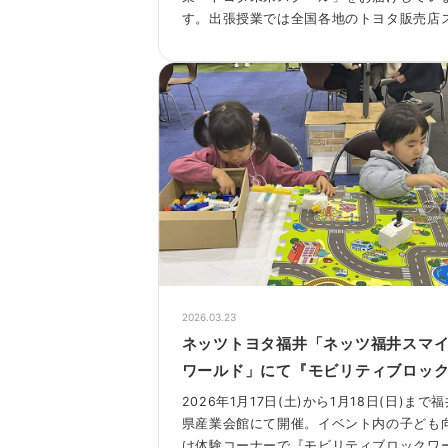
す。出張授業では全国各地のトヨタ販売店
タッフが講師となり、2025年度は全国の
校396校で3種類の特別授業を実施しまし
今回はそのうちの一つ、「未来モビリティ
ログラミング教室」についてレポートしま
す。
2026.03.23
ネッツトヨタ福井「ネッツ福井スマ
ワールド」にて『モビリティブロッ
ークショップ』を実施！
2026年1月17日(土)から1月18日(日)まで
県産業会館にて開催。イベント内の子ども
け体験コーナーで『モビリティブロックワ