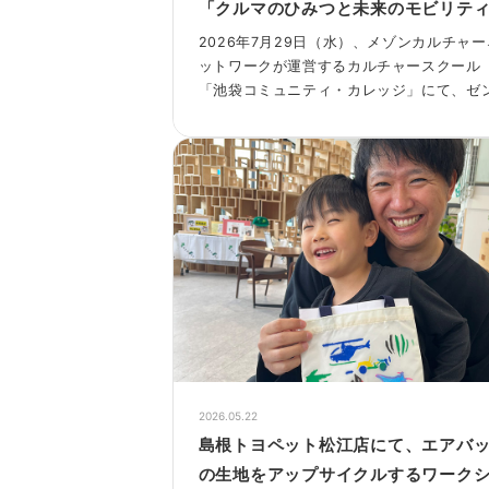
「クルマのひみつと未来のモビリテ
を実施します！
2026年7月29日（水）、メゾンカルチャー
ットワークが運営するカルチャースクール
「池袋コミュニティ・カレッジ」にて、ゼ
マイカーを作ってまなぶ体験コンテンツを
施します。
2026.05.22
島根トヨペット松江店にて、エアバ
の生地をアップサイクルするワーク