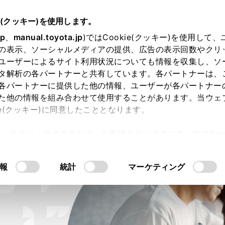
e(クッキー)を使用します。
jp
、
manual.toyota.jp
)ではCookie(クッキー)を使用して
の表示、ソーシャルメディアの提供、広告の表示回数やクリ
ユーザーによるサイト利用状況についても情報を収集し、ソ
タ解析の各パートナーと共有しています。各パートナーは、
各パートナーに提供した他の情報、ユーザーが各パートナー
た他の情報を組み合わせて使用することがあります。当ウェ
キッズトヨタまなぶパークとは
活動
ie(クッキー)に同意したこととなります。
許可」をクリックすることで、お客様のデバイスにすべてのCook
意したことになります。Cookie(クッキー)のオプトアウト
るにあたっては、当社の「
Cookie（クッキー）情報の取り
報
統計
マーケティング