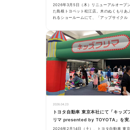
ップを開催！
2026年3月5日（木）リニューアルオープ
た島根トヨペット松江店。木のぬくもりあ
れるショールームにて、「アップサイク
エアバッグワークショップ」を実施しまし
た。
2026.04.23
トヨタ自動車 東京本社にて「キッズ
リマ presented by TOYOTA」を実
施！― 子どもだけのフリーマーケッ
2026年2月14日（土）、トヨタ自動車 東