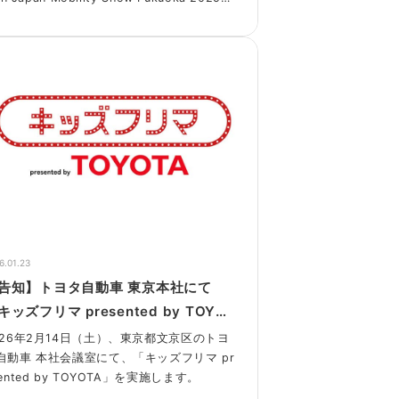
出展しました。
6.01.23
告知】トヨタ自動車 東京本社にて
キッズフリマ presented by TOYOT
」を実施します！
026年2月14日（土）、東京都文京区のトヨ
自動車 本社会議室にて、「キッズフリマ pr
sented by TOYOTA」を実施します。