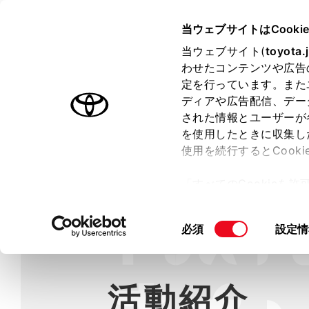
TOYOTA
当ウェブサイトはCooki
と
当ウェブサイト(
toyota.
じ
る
わせたコンテンツや広告
ラインアップ
オーナーサポート
トピックス
定を行っています。また
ディアや広告配信、デー
された情報とユーザーが
を使用したときに収集し
使用を続行するとCook
「すべてのCookieを
ー)が保存されることに同
更、同意を撤回したりす
同
必須
設定情
て
」をご覧ください。
意
の
選
活動紹介
択