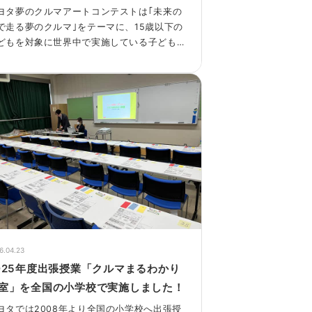
ヨタ夢のクルマアートコンテストは｢未来の
で走る夢のクルマ｣をテーマに、15歳以下の
どもを対象に世界中で実施している子ども
けのアートコンテストです。
DGsの取り組みの一つとして、グローバルで
り組み続けています。これまでに151国/地
から約1,000万点数の作品が寄せられまし
。
6.04.23
025年度出張授業「クルマまるわかり
室」を全国の小学校で実施しました！
ヨタでは2008年より全国の小学校へ出張授