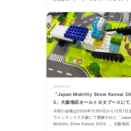
クショップ』が実施されました。
2026.02.24
「Japan Mobility Show Kansai 2
5」大阪地区オールトヨタブースにて
『モビリティブロックワークショッ
今回の会場は2025年12月5日から12月7日
を実施しました！
でインテックス大阪にて開催された「Japa
Mobility Show Kansai 2025」。大阪地
トヨタ各社が出展した「大阪地区オールト