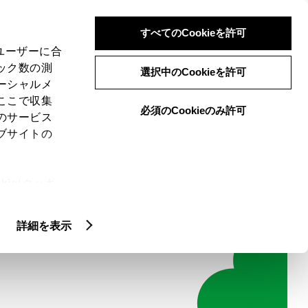
検索
メニュー
ログイン
すべてのCookieを許可
、ユーザーに合
ック数の測
選択中のCookieを許可
ーシャルメ
ここで収集
必須のCookieのみ許可
のサービス
ブサイトの
お問い合わせ
紹介
コンテンツ紹介
お知らせ
ie(クッキ
、設定の変
扱いについ
詳細を表示