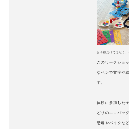
お子様だけではなく、
このワークショ
なペンで文字や
す。
体験に参加した
どりのエコバッ
恐竜やバイクな