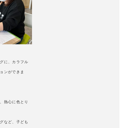
グに、カラフル
ョンができま
、熱心に色とり
グなど、子ども