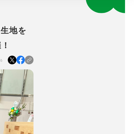
の生地を
催！
る