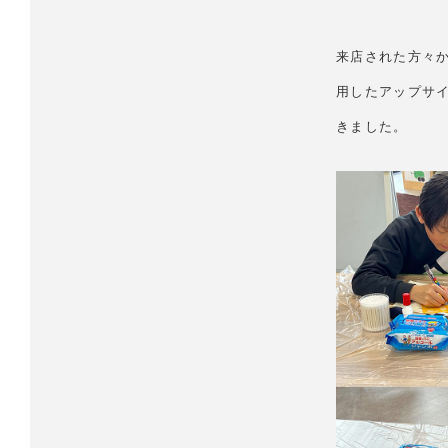
来店された方々
用したアップサ
きました。