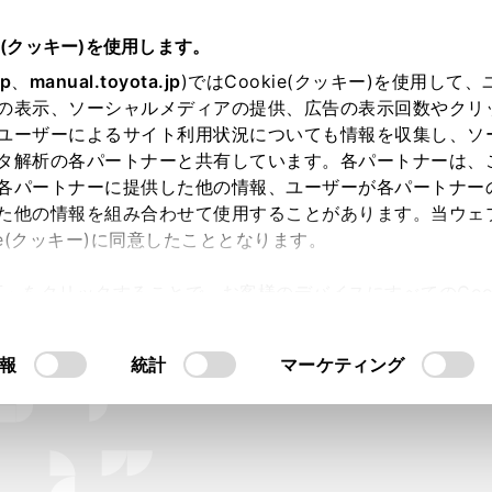
e(クッキー)を使用します。
jp
、
manual.toyota.jp
)ではCookie(クッキー)を使用して
の表示、ソーシャルメディアの提供、広告の表示回数やクリ
ユーザーによるサイト利用状況についても情報を収集し、ソ
タ解析の各パートナーと共有しています。各パートナーは、
各パートナーに提供した他の情報、ユーザーが各パートナー
た他の情報を組み合わせて使用することがあります。当ウェ
キッズトヨタまなぶパークとは
活動
ie(クッキー)に同意したこととなります。
許可」をクリックすることで、お客様のデバイスにすべてのCook
意したことになります。Cookie(クッキー)のオプトアウト
るにあたっては、当社の「
Cookie（クッキー）情報の取り
報
統計
マーケティング