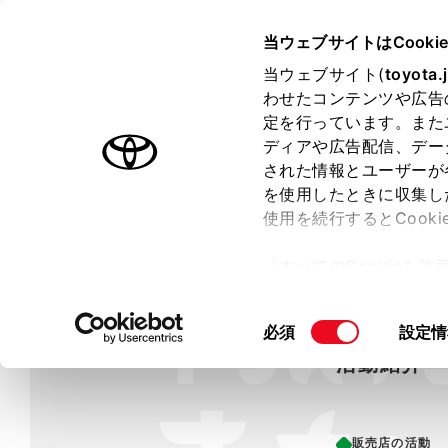
TOYOTA
当ウェブサイトはCooki
と
当ウェブサイト(
toyota.
じ
る
わせたコンテンツや広告
ラインアップ
オーナーサポート
トピックス
定を行っています。また
ディアや広告配信、デー
された情報とユーザーが
を使用したときに収集し
使用を続行するとCook
「すべてのCookieを
ー)が保存されることに同
更、同意を撤回したりす
同
必須
設定情
て
」をご覧ください。
意
活動紹介
の
選
択
販売店の活動