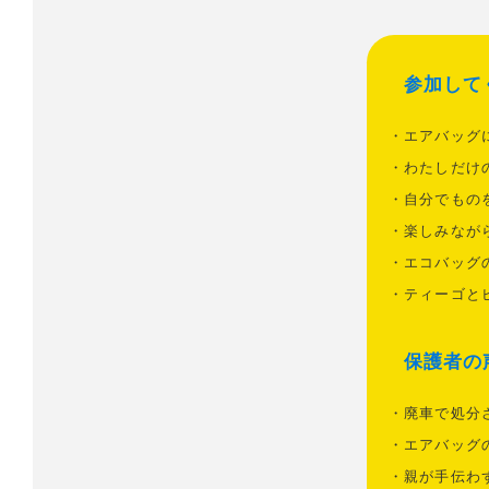
参加して
・
エアバッグ
・
わたしだけ
・
自分でもの
・
楽しみなが
・
エコバッグ
・
ティーゴと
保護者の
・
廃車で処分
・
エアバッグ
・
親が手伝わ