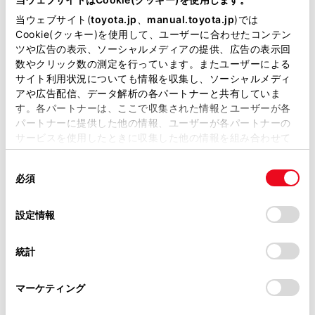
2025.09.24
イベント
当ウェブサイト(
toyota.jp
、
manual.toyota.jp
)では
トヨタモビリティ富山 高岡で行われた『SPORTS
Cookie(クッキー)を使用して、ユーザーに合わせたコンテン
SPOTスポスポ』の開催レポートを掲載しまし
ツや広告の表示、ソーシャルメディアの提供、広告の表示回
数やクリック数の測定を行っています。またユーザーによる
た。詳しくは
こちら
サイト利用状況についても情報を収集し、ソーシャルメディ
アや広告配信、データ解析の各パートナーと共有していま
す。各パートナーは、ここで収集された情報とユーザーが各
2025.09.24
イベント
パートナーに提供した他の情報、ユーザーが各パートナーの
サービスを使用したときに収集した他の情報を組み合わせて
トヨタカローラ博多 飯塚店で行われた『未来モビ
使用することがあります。当ウェブサイトの使用を続行する
リティプログラミング教室』の開催レポートを掲
同
とCookie(クッキー)に同意したこととなります。
必須
意
載しました。詳しくは
こちら
の
「すべてのCookieを許可」をクリックすることで、お客様の
選
デバイスにすべてのCookie(クッキー)が保存されることに同
設定情報
択
意したことになります。Cookie(クッキー)のオプトアウト、
2025.09.24
イベント
設定の変更、同意を撤回したりするにあたっては、当社の
統計
『サステナソシオプロジェクト/グランパスカーボ
「
Cookie（クッキー）情報の取り扱いについて
」をご覧くだ
さい。
ンニュートラルアクション with TOYOTA』の出
マーケティング
展レポートを掲載しました。詳しくは
こちら