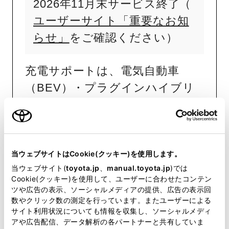
2026年11月末サービス終了（
ユーザーサイト「重要なお知
らせ」
をご確認ください）
充電サポートは、電気自動車
（BEV）・プラグインハイブリ
ッド車（PHEV）でご利用いただ
けるサービスです。
ご加入いただくと、トヨタ・レ
クサス販売店や全国の商業施設・
当ウェブサイトはCookie(クッキー)を使用します。
当ウェブサイト(
toyota.jp
、
manual.toyota.jp
)では
宿泊施設に設置の「急速充電器」
Cookie(クッキー)を使用して、ユーザーに合わせたコンテン
「普通充電器」
が会員価格で利
※
ツや広告の表示、ソーシャルメディアの提供、広告の表示回
数やクリック数の測定を行っています。またユーザーによる
用できます。
サイト利用状況についても情報を収集し、ソーシャルメディ
アや広告配信、データ解析の各パートナーと共有していま
販売店が管理運営する充電器、または株式