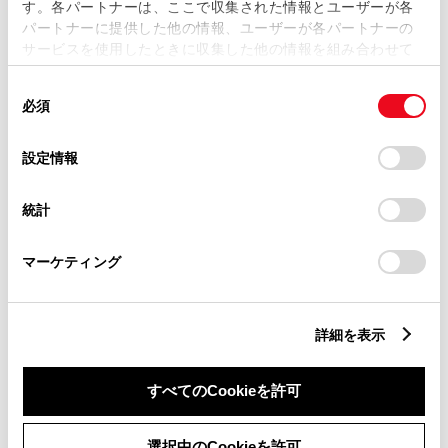
す。各パートナーは、ここで収集された情報とユーザーが各
会社e-Mobility Power充電器
パートナーに提供した他の情報、ユーザーが各パートナーの
サービスを使用したときに収集した他の情報を組み合わせて
BEV・PHEV車向けの充電サー
使用することがあります。当ウェブサイトの使用を続行する
同
とCookie(クッキー)に同意したこととなります。
ビス
必須
意
の
「すべてのCookieを許可」をクリックすることで、お客様の
3つのプランから選択が可能
選
デバイスにすべてのCookie(クッキー)が保存されることに同
設定情報
択
意したことになります。Cookie(クッキー)のオプトアウト、
メンバーズカード認証により
設定の変更、同意を撤回したりするにあたっては、当社の
会員価格で利用可能
統計
「
Cookie（クッキー）情報の取り扱いについて
」をご覧くだ
さい。
マーケティング
EV・PHV充電サポートを詳しく見る
詳細を表示
全国約5,000店舗へ
すべてのCookieを許可
アフターサービスの相談と
選択中のCookieを許可