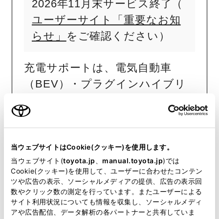
2026年11月末サービス終了（
ユーザーサイト「重要なお知
らせ」
をご確認ください）
充電サポートは、電気自動車
（BEV）・プラグインハイブリ
ッド車（PHEV）でご利用いただ
けるサービスです。
ご加入いただくと、トヨタ・レ
クサス販売店や全国の商業施設・
当ウェブサイトはCookie(クッキー)を使用します。
当ウェブサイト(
toyota.jp
、
manual.toyota.jp
)では
宿泊施設に設置の「急速充電器」
Cookie(クッキー)を使用して、ユーザーに合わせたコンテン
「普通充電器」
が会員価格で利
※
ツや広告の表示、ソーシャルメディアの提供、広告の表示回
数やクリック数の測定を行っています。またユーザーによる
用できます。
サイト利用状況についても情報を収集し、ソーシャルメディ
アや広告配信、データ解析の各パートナーと共有していま
販売店が管理運営する充電器、または株式