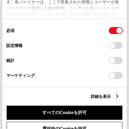
す。各パートナーは、ここで収集された情報とユーザーが各
会社e-Mobility Power充電器
パートナーに提供した他の情報、ユーザーが各パートナーの
サービスを使用したときに収集した他の情報を組み合わせて
BEV・PHEV車向けの充電サー
使用することがあります。当ウェブサイトの使用を続行する
同
とCookie(クッキー)に同意したこととなります。
ビス
必須
意
の
「すべてのCookieを許可」をクリックすることで、お客様の
3つのプランから選択が可能
選
デバイスにすべてのCookie(クッキー)が保存されることに同
設定情報
択
意したことになります。Cookie(クッキー)のオプトアウト、
メンバーズカード認証により
設定の変更、同意を撤回したりするにあたっては、当社の
会員価格で利用可能
統計
「
Cookie（クッキー）情報の取り扱いについて
」をご覧くだ
さい。
マーケティング
EV・PHV充電サポートを詳しく見る
詳細を表示
全国約5,000店舗へ
すべてのCookieを許可
アフターサービスの相談と
選択中のCookieを許可