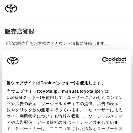
TOYOTA
販売店登録
下記の販売店をお客様のアカウント情報に登録します。
登録する販売店
旭川トヨペット株式会社
当ウェブサイトはCookie(クッキー)を使用します。
当ウェブサイト(
toyota.jp
、
manual.toyota.jp
)では
販売店情報を登録すると、より便利な下記サービスがご利
Cookie(クッキー)を使用して、ユーザーに合わせたコンテン
用いただけます。
ツや広告の表示、ソーシャルメディアの提供、広告の表示回
数やクリック数の測定を行っています。またユーザーによる
My TOYOTA（toyota.jpお客様専用ページ）
サイト利用状況についても情報を収集し、ソーシャルメディ
アや広告配信、データ解析の各パートナーと共有していま
オンラインで販売店とカンタン商談（販売店メッセージ）
す。各パートナーは、ここで収集された情報とユーザーが各