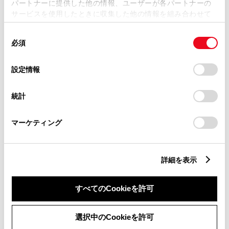
My TOYOTA整備手帳（一部販売店のみ）
パートナーに提供した他の情報、ユーザーが各パートナーの
サービスを使用したときに収集した他の情報を組み合わせて
契約内容、車両情報、メンテナンス履歴などの情報閲覧
使用することがあります。当ウェブサイトの使用を続行する
点検、整備の予約申込み
同
とCookie(クッキー)に同意したこととなります。
必須
意
［ご注意］
の
「すべてのCookieを許可」をクリックすることで、お客様の
お客様に「販売店オンラインサービス」をより便利にご利用いた
選
デバイスにすべてのCookie(クッキー)が保存されることに同
設定情報
だくために、また、登録する販売店からお客様に適切なご提案を
択
意したことになります。Cookie(クッキー)のオプトアウト、
させていただくために、下記の情報を登録する販売店とトヨタ自
設定の変更、同意を撤回したりするにあたっては、当社の
動車の両社で利用させていただきます。
統計
「
Cookie（クッキー）情報の取り扱いについて
」をご覧くだ
氏名、住所、電話番号、Eメールアドレスなど、お客様の基本的
さい。
な個人情報
マーケティング
「試乗予約」「お見積り依頼」「入庫予約」「お問い合わせ」
など、お客様からのご依頼に関する情報
見積書、注文書、請求書など、お客様と登録する販売店とのご
契約に関する情報
詳細を表示
購入履歴、整備履歴など、お客様と登録する販売店とのお取引
に関する情報
すべてのCookieを許可
お客様が「TOYOTAアカウント」を通じてご利用されているサ
ービスのご利用状況
選択中のCookieを許可