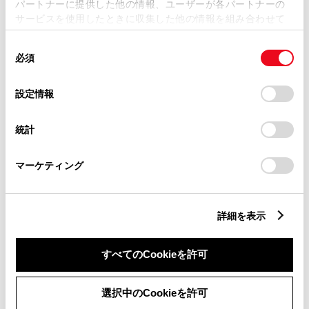
My TOYOTA整備手帳（一部販売店のみ）
パートナーに提供した他の情報、ユーザーが各パートナーの
サービスを使用したときに収集した他の情報を組み合わせて
契約内容、車両情報、メンテナンス履歴などの情報閲覧
使用することがあります。当ウェブサイトの使用を続行する
点検、整備の予約申込み
同
とCookie(クッキー)に同意したこととなります。
必須
意
［ご注意］
の
「すべてのCookieを許可」をクリックすることで、お客様の
お客様に「販売店オンラインサービス」をより便利にご利用いた
選
デバイスにすべてのCookie(クッキー)が保存されることに同
設定情報
だくために、また、登録する販売店からお客様に適切なご提案を
択
意したことになります。Cookie(クッキー)のオプトアウト、
させていただくために、下記の情報を登録する販売店とトヨタ自
設定の変更、同意を撤回したりするにあたっては、当社の
動車の両社で利用させていただきます。
統計
「
Cookie（クッキー）情報の取り扱いについて
」をご覧くだ
氏名、住所、電話番号、Eメールアドレスなど、お客様の基本的
さい。
な個人情報
マーケティング
「試乗予約」「お見積り依頼」「入庫予約」「お問い合わせ」
など、お客様からのご依頼に関する情報
見積書、注文書、請求書など、お客様と登録する販売店とのご
契約に関する情報
詳細を表示
購入履歴、整備履歴など、お客様と登録する販売店とのお取引
に関する情報
すべてのCookieを許可
お客様が「TOYOTAアカウント」を通じてご利用されているサ
ービスのご利用状況
選択中のCookieを許可