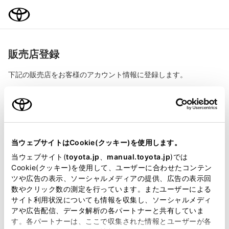
TOYOTA
販売店登録
下記の販売店をお客様のアカウント情報に登録します。
登録する販売店
旭川トヨペット株式会社
当ウェブサイトはCookie(クッキー)を使用します。
当ウェブサイト(
toyota.jp
、
manual.toyota.jp
)では
販売店情報を登録すると、より便利な下記サービスがご利
Cookie(クッキー)を使用して、ユーザーに合わせたコンテン
用いただけます。
ツや広告の表示、ソーシャルメディアの提供、広告の表示回
数やクリック数の測定を行っています。またユーザーによる
My TOYOTA（toyota.jpお客様専用ページ）
サイト利用状況についても情報を収集し、ソーシャルメディ
アや広告配信、データ解析の各パートナーと共有していま
オンラインで販売店とカンタン商談（販売店メッセージ）
す。各パートナーは、ここで収集された情報とユーザーが各