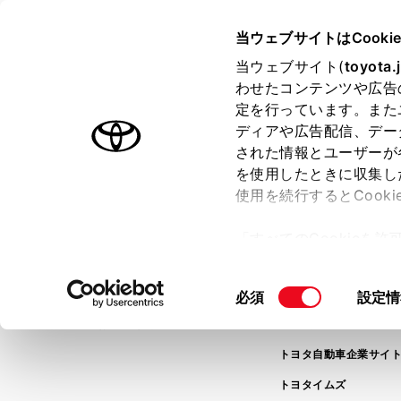
TOYOTA
当ウェブサイトはCooki
当ウェブサイト(
toyota.
わせたコンテンツや広告
ラインアップ
オーナーサポート
トピックス
定を行っています。また
ディアや広告配信、デー
された情報とユーザーが
を使用したときに収集し
データの取得に失敗し
使用を続行するとCook
「すべてのCookieを
ー)が保存されることに同
更、同意を撤回したりす
同
必須
設定情
て
」をご覧ください。
意
FAQ・お問い合わせ
関連サイト
の
トヨタ自動車企業サイ
選
択
トヨタイムズ