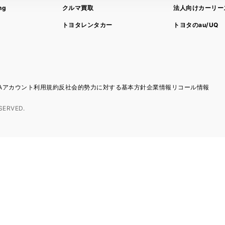
ng
クルマ買取
法人向けカーリー
トヨタレンタカー
トヨタのau/UQ
TAアカウント利用規約
反社会的勢力に対する基本方針
企業情報
リコール情報
SERVED.