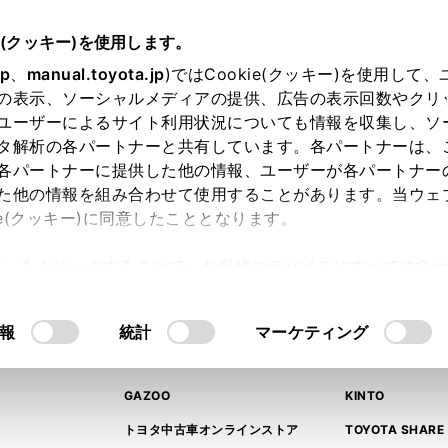
e(クッキー)を使用します。
jp
、
manual.toyota.jp
)ではCookie(クッキー)を使用して
の表示、ソーシャルメディアの提供、広告の表示回数やクリ
ユーザーによるサイト利用状況についても情報を収集し、ソ
タ解析の各パートナーと共有しています。各パートナーは、
各パートナーに提供した他の情報、ユーザーが各パートナー
た他の情報を組み合わせて使用することがあります。当ウェ
ました。
ie(クッキー)に同意したこととなります。
許可」をクリックすることで、お客様のデバイスにすべてのCook
意したことになります。Cookie(クッキー)のオプトアウト
るにあたっては、当社の「
Cookie（クッキー）情報の取り
報
統計
マーケティング
関連サービス
ト
GAZOO
KINTO
トヨタ中古車オンラインストア
TOYOTA SHARE