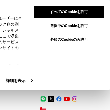
検索
メニュー
ログイン
すべてのCookieを許可
、ユーザーに合
ック数の測
選択中のCookieを許可
ーシャルメ
ここで収集
必須のCookieのみ許可
のサービス
ブサイトの
ie(クッキ
、設定の変
扱いについ
詳細を表示
公式SNS
LINE
X
Facebook
YouTube
Instagram