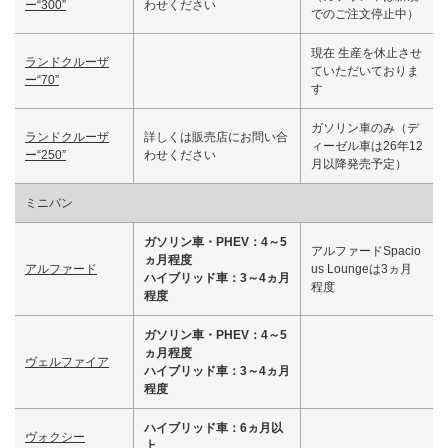
ー“300”
わせください
でのご注文停止中）
現在 生産を休止させ
ランドクルーザ
ていただいておりま
ー“70”
す
ガソリン車のみ（デ
ランドクルーザ
詳しくは販売店にお問い合
ィーゼル車は26年12
ー“250”
わせください
月以降発売予定）
ミニバン
ガソリン車・PHEV：4～5
アルファードSpacio
ヵ月程度
アルファード
us Loungeは3ヵ月
ハイブリッド車：3～4ヵ月
程度
程度
ガソリン車・PHEV：4～5
ヵ月程度
ヴェルファイア
ハイブリッド車：3～4ヵ月
程度
ハイブリッド車：6ヵ月以
ヴォクシー
上