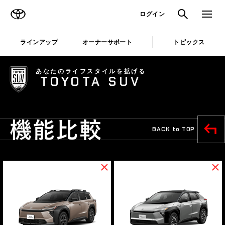
TOYOTA
検索
メニュ
ログイン
ラインアップ
オーナーサポート
トピックス
bZ4X
あなたのライフスタイルを拡げる
bZ4X
TOYOTA SUV
Touring
車種詳細を見る
車種詳細を見る
BACK to TOP