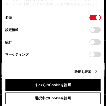
サービスを使用したときに収集した他の情報を組み合わせて
使用することがあります。当ウェブサイトの使用を続行する
同
とCookie(クッキー)に同意したこととなります。
必須
意
*3
の
「すべてのCookieを許可」をクリックすることで、お客様の
選
デバイスにすべてのCookie(クッキー)が保存されることに同
設定情報
択
意したことになります。Cookie(クッキー)のオプトアウト、
設定の変更、同意を撤回したりするにあたっては、当社の
統計
「
Cookie（クッキー）情報の取り扱いについて
」をご覧くだ
荷室容量
*1
さい。
619
441
マーケティング
L
L
*13
*12
詳細を表示
すべてのCookieを許可
選択中のCookieを許可
最小回転半径