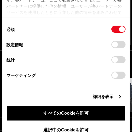
パートナーに提供した他の情報、ユーザーが各パートナーの
サービスを使用したときに収集した他の情報を組み合わせて
使用することがあります。当ウェブサイトの使用を続行する
*3
同
とCookie(クッキー)に同意したこととなります。
必須
意
の
「すべてのCookieを許可」をクリックすることで、お客様の
選
デバイスにすべてのCookie(クッキー)が保存されることに同
設定情報
択
意したことになります。Cookie(クッキー)のオプトアウト、
荷室容量
設定の変更、同意を撤回したりするにあたっては、当社の
*1
統計
「
Cookie（クッキー）情報の取り扱いについて
」をご覧くだ
619
570
さい。
L
L
*13
マーケティング
詳細を表示
すべてのCookieを許可
最小回転半径
選択中のCookieを許可