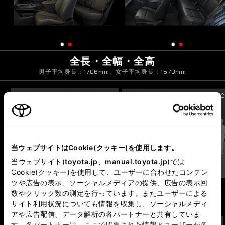
全長・全幅・全高
男子平均身長：1706mm、女子平均身長：1579mm
Zの場合
ESTATE RSの場
当ウェブサイトはCookie(クッキー)を使用します。
当ウェブサイト(
toyota.jp
、
manual.toyota.jp
)では
*3
Cookie(クッキー)を使用して、ユーザーに合わせたコンテン
ツや広告の表示、ソーシャルメディアの提供、広告の表示回
数やクリック数の測定を行っています。またユーザーによる
燃料消費率（国土交通省審査値）
*1
サイト利用状況についても情報を収集し、ソーシャルメディ
アや広告配信、データ解析の各パートナーと共有していま
す。各パートナーは、ここで収集された情報とユーザーが各