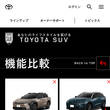
TOYOTA
検索
メニュ
ログイン
ラインアップ
オーナーサポート
トピックス
bZ4X
CROWN
あなたのライフスタイルを拡げる
TOYOTA SUV
Touring
“ESTATE”
車種詳細を見る
車種詳細を見る
BACK to TOP