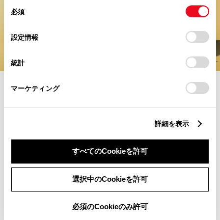
同
とCookie(クッキー)に同意したこととなります。
必須
意
の
「すべてのCookieを許可」をクリックすることで、お客様の
選
デバイスにすべてのCookie(クッキー)が保存されることに同
設定情報
択
意したことになります。Cookie(クッキー)のオプトアウト、
設定の変更、同意を撤回したりするにあたっては、当社の
統計
「
Cookie（クッキー）情報の取り扱いについて
」をご覧くだ
さい。
マーケティング
カスタムスタイル
個性が際立つ、細部の
詳細を表示
こだわり。
すべてのCookieを許可
詳細を見る
選択中のCookieを許可
必須のCookieのみ許可