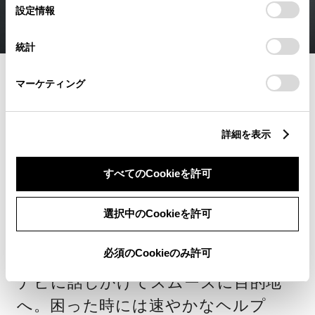
選
デバイスにすべてのCookie(クッキー)が保存されることに同
設定情報
択
意したことになります。Cookie(クッキー)のオプトアウト、
設定の変更、同意を撤回したりするにあたっては、当社の
統計
「
Cookie（クッキー）情報の取り扱いについて
」をご覧くだ
さい。
コネクティッド
マーケティング
あなたと、クルマ
詳細を表示
と、
すべてのCookieを許可
トヨタが安心でつな
選択中のCookieを許可
がる。
必須のCookieのみ許可
ナビに話しかけてスムーズに目的地
へ。困った時には速やかなヘルプ