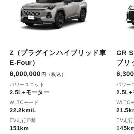
Z（プラグインハイブリッド車
GR 
E-Four）
ブリッ
6,000,000
6,300
円
（税込）
パワーユニット
パワー
2.5L+モーター
2.5
WLTCモード
WLTC
22.2km/L
21.5k
EV走行距離
EV走
151km
145k