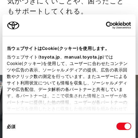
気がつきにくいことや、困ったこと
もサポートしてくれる。
＊2026年2月現在。
詳細を見る
当ウェブサイトはCookie(クッキー)を使用します。
当ウェブサイト(
toyota.jp
、
manual.toyota.jp
)では
Cookie(クッキー)を使用して、ユーザーに合わせたコンテン
ツや広告の表示、ソーシャルメディアの提供、広告の表示回
数やクリック数の測定を行っています。またユーザーによる
サイト利用状況についても情報を収集し、ソーシャルメディ
アや広告配信、データ解析の各パートナーと共有していま
す。各パートナーは、ここで収集された情報とユーザーが各
パートナーに提供した他の情報、ユーザーが各パートナーの
サービスを使用したときに収集した他の情報を組み合わせて
使用することがあります。当ウェブサイトの使用を続行する
同
とCookie(クッキー)に同意したこととなります。
必須
意
の
「すべてのCookieを許可」をクリックすることで、お客様の