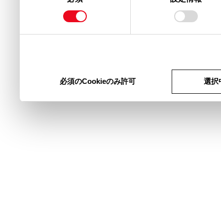
の
収集し、ソーシャルメ
選
択
の各パートナーと共有
ここで収集された情報
必須のCookieのみ許可
選択
供した他の情報、ユー
を使用したときに収集
用することがあります
行するとCookie(ク
す。