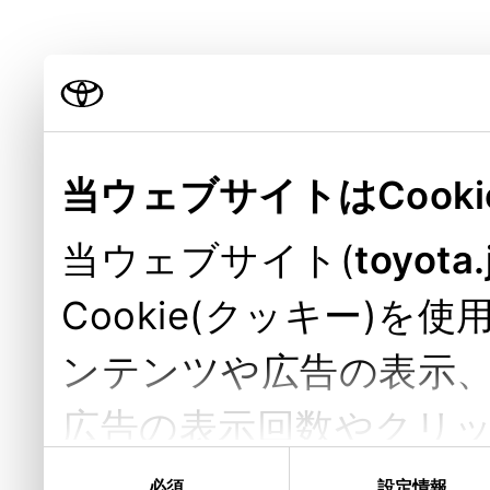
当ウェブサイトはCook
当ウェブサイト(
toyota.
Cookie(クッキー)
ンテンツや広告の表示
広告の表示回数やクリ
同
またユーザーによるサ
意
必須
設定情報