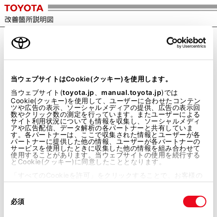
当ウェブサイトはCookie(クッキー)を使用します。
当ウェブサイト(
toyota.jp
、
manual.toyota.jp
)では
Cookie(クッキー)を使用して、ユーザーに合わせたコンテン
ツや広告の表示、ソーシャルメディアの提供、広告の表示回
数やクリック数の測定を行っています。またユーザーによる
サイト利用状況についても情報を収集し、ソーシャルメディ
アや広告配信、データ解析の各パートナーと共有していま
す。各パートナーは、ここで収集された情報とユーザーが各
パートナーに提供した他の情報、ユーザーが各パートナーの
サービスを使用したときに収集した他の情報を組み合わせて
使用することがあります。当ウェブサイトの使用を続行する
とCookie(クッキー)に同意したこととなります。
「すべてのCookieを許可」をクリックすることで、お客様の
デバイスにすべてのCookie(クッキー)が保存されることに同
意したことになります。Cookie(クッキー)のオプトアウト、
同
設定の変更、同意を撤回したりするにあたっては、当社の
意
必須
「
Cookie（クッキー）情報の取り扱いについて
」をご覧くだ
の
選
さい。