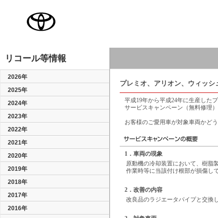
TOYOTA
リコール等情報
2026年
プレミオ、アリオン、ウィッシ
2025年
平成19年から平成24年に生産した
2024年
サービスキャンペーン（無料修理）
2023年
お客様のご愛用車が対象車両かどう
2022年
2021年
1．車両の現象
2020年
原動機の冷却装置において、樹脂
2019年
作業時等に当該付け根部が損傷し
2018年
2．改善の内容
2017年
改良品のラジエータパイプと交換
2016年