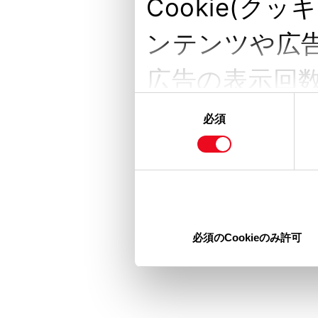
Cookie(
ンテンツや広
広告の表示回
同
またユーザー
意
必須
の
収集し、ソー
選
択
の各パートナ
ここで収集さ
必須のCookieのみ許可
供した他の情
を使用したと