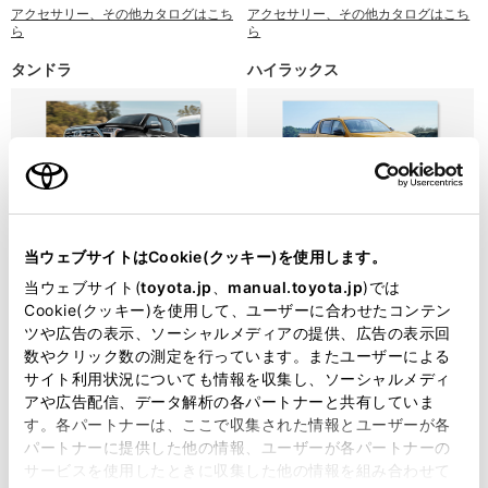
アクセサリー、その他カタログはこち
アクセサリー、その他カタログはこち
ら
ら
タンドラ
ハイラックス
カタログ
カタログ
2026年4月発行
2026年7月発行
当ウェブサイトはCookie(クッキー)を使用します。
当ウェブサイト(
toyota.jp
、
manual.toyota.jp
)では
カタログを見る
カタログを見る
Cookie(クッキー)を使用して、ユーザーに合わせたコンテン
アクセサリー、その他カタログはこち
ツや広告の表示、ソーシャルメディアの提供、広告の表示回
ら
数やクリック数の測定を行っています。またユーザーによる
サイト利用状況についても情報を収集し、ソーシャルメディ
ハイランダー
ハリアー
アや広告配信、データ解析の各パートナーと共有していま
す。各パートナーは、ここで収集された情報とユーザーが各
パートナーに提供した他の情報、ユーザーが各パートナーの
サービスを使用したときに収集した他の情報を組み合わせて