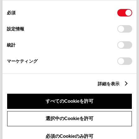
使用することがあります。当ウェブサイトの使用を続行する
同
とCookie(クッキー)に同意したこととなります。
必須
意
カタログ
カタログ
2026年7月発行
2026年8月発行
の
「すべてのCookieを許可」をクリックすることで、お客様の
選
デバイスにすべてのCookie(クッキー)が保存されることに同
設定情報
択
カタログを見る
カタログを見る
意したことになります。Cookie(クッキー)のオプトアウト、
設定の変更、同意を撤回したりするにあたっては、当社の
アクセサリー、その他カタログはこち
統計
「
Cookie（クッキー）情報の取り扱いについて
」をご覧くだ
ら
さい。
bZ4X
bZ4X Touring
マーケティング
詳細を表示
すべてのCookieを許可
カタログ
カタログ
2026年1月発行
2026年7月発行
選択中のCookieを許可
カタログを見る
カタログを見る
必須のCookieのみ許可
ヤリス クロス
ライズ