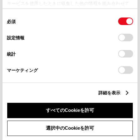
サービスを使用したときに収集した他の情報を組み合わせて
bZ4Xの詳細情報はこちら
使用することがあります。当ウェブサイトの使用を続行する
同
とCookie(クッキー)に同意したこととなります。
必須
意
の
「すべてのCookieを許可」をクリックすることで、お客様の
選
デバイスにすべてのCookie(クッキー)が保存されることに同
設定情報
択
意したことになります。Cookie(クッキー)のオプトアウト、
設定の変更、同意を撤回したりするにあたっては、当社の
統計
「
Cookie（クッキー）情報の取り扱いについて
」をご覧くだ
bZ4Xの
購入を検討する
さい。
マーケティング
詳細を表示
すべてのCookieを許可
選択中のCookieを許可