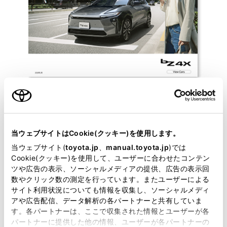
ご利用の条件
当ウェブサイトはCookie(クッキー)を使用します。
以下の「ご利用の条件」を読み、ご同意いただいたうえでご利用
ください。
当ウェブサイト(
toyota.jp
、
manual.toyota.jp
)では
当サイトには、全てのカタログ及び補足資料、正誤表等が掲載されているわけではありま
Cookie(クッキー)を使用して、ユーザーに合わせたコンテン
せん。
ツや広告の表示、ソーシャルメディアの提供、広告の表示回
掲載しているカタログは最新版ではない場合があります。
カタログは、弊社が著作権その他の知的財産権を保有します。弊社の許可なく、カタログ
数やクリック数の測定を行っています。またユーザーによる
の一部または全部を、複製、複写、改変もしくは配信等することはできません。
サイト利用状況についても情報を収集し、ソーシャルメディ
当サイトの利用、または利用できなかったことにより万一損害が生じても、弊社は一切責
アや広告配信、データ解析の各パートナーと共有していま
任を負いません。
掲載内容は予告なく変更、またはサービスを中止することがあります。
す。各パートナーは、ここで収集された情報とユーザーが各
パートナーに提供した他の情報、ユーザーが各パートナーの