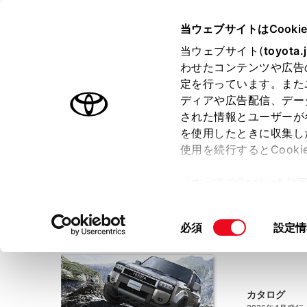
TOYOTA
当ウェブサイトはCooki
当ウェブサイト(
toyota.
わせたコンテンツや広告
ラインアップ
オーナーサポート
トピックス
定を行っています。また
ディアや広告配信、デー
ホーム
WEBカタログ
ランドクルーザー“250”
された情報とユーザーが
を使用したときに収集し
使用を続行するとCook
ランドクルーザー“250” WEBカタ
「すべてのCookieを
WEBカタログは、
事前にご利用の条件を確認し
ー)が保存されることに同
、ご同意をい
※ページでご覧いただけるカタログは、PDF形式となります
更、同意を撤回したりす
同
必須
設定情
て
」をご覧ください。
意
の
選
択
カタログ