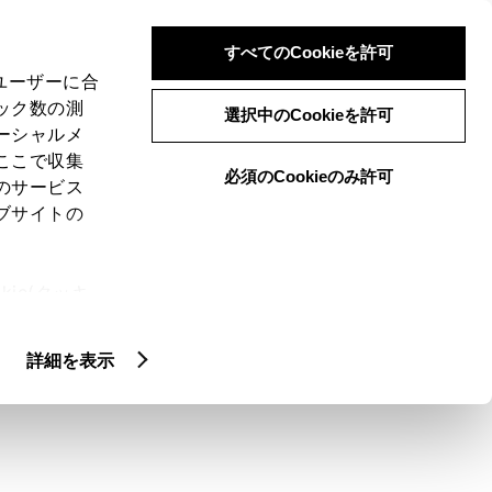
検索
メニュー
ログイン
すべてのCookieを許可
、ユーザーに合
ック数の測
選択中のCookieを許可
ーシャルメ
ここで収集
必須のCookieのみ許可
のサービス
ブサイトの
ie(クッキ
、設定の変
扱いについ
詳細を表示