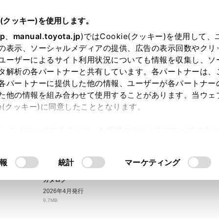
e(クッキー)を使用します。
jp
、
manual.toyota.jp
)ではCookie(クッキー)を使用して
の表示、ソーシャルメディアの提供、広告の表示回数やクリ
ユーザーによるサイト利用状況についても情報を収集し、ソ
タ解析の各パートナーと共有しています。各パートナーは、
各パートナーに提供した他の情報、ユーザーが各パートナー
た他の情報を組み合わせて使用することがあります。当ウェ
ie(クッキー)に同意したこととなります。
ログ
許可」をクリックすることで、お客様のデバイスにすべてのCook
意したことになります。Cookie(クッキー)のオプトアウト
ただいたうえでご利用ください。
。
るにあたっては、当社の「
Cookie（クッキー）情報の取り
報
統計
マーケティング
アクセサリーズ＆カスタマイズ
カタログ
2026年4月発行
9.7MB