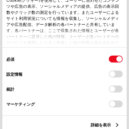
Cookie(クッキー)を使用して、ユーザーに合わせたコンテン
ツや広告の表示、ソーシャルメディアの提供、広告の表示回
数やクリック数の測定を行っています。またユーザーによる
ご利用の条件
サイト利用状況についても情報を収集し、ソーシャルメディ
アや広告配信、データ解析の各パートナーと共有していま
以下の「ご利用の条件」を読み、ご同意いただいたうえでご利用
す。各パートナーは、ここで収集された情報とユーザーが各
ください。
パートナーに提供した他の情報、ユーザーが各パートナーの
当サイトには、全てのカタログ及び補足資料、正誤表等が掲載されているわけではありま
サービスを使用したときに収集した他の情報を組み合わせて
せん。
掲載しているカタログは最新版ではない場合があります。
使用することがあります。当ウェブサイトの使用を続行する
カタログは、弊社が著作権その他の知的財産権を保有します。弊社の許可なく、カタログ
同
とCookie(クッキー)に同意したこととなります。
の一部または全部を、複製、複写、改変もしくは配信等することはできません。
必須
当サイトの利用、または利用できなかったことにより万一損害が生じても、弊社は一切責
意
任を負いません。
の
「すべてのCookieを許可」をクリックすることで、お客様の
掲載内容は予告なく変更、またはサービスを中止することがあります。
選
デバイスにすべてのCookie(クッキー)が保存されることに同
設定情報
択
意したことになります。Cookie(クッキー)のオプトアウト、
設定の変更、同意を撤回したりするにあたっては、当社の
ランドクルーザー“FJ”の詳細情報はこちら
統計
「
Cookie（クッキー）情報の取り扱いについて
」をご覧くだ
さい。
マーケティング
詳細を表示