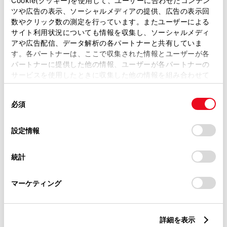
Cookie(クッキー)を使用して、ユーザーに合わせたコンテン
ツや広告の表示、ソーシャルメディアの提供、広告の表示回
数やクリック数の測定を行っています。またユーザーによる
ご利用の条件
サイト利用状況についても情報を収集し、ソーシャルメディ
アや広告配信、データ解析の各パートナーと共有していま
以下の「ご利用の条件」を読み、ご同意いただいたうえでご利用
す。各パートナーは、ここで収集された情報とユーザーが各
ください。
パートナーに提供した他の情報、ユーザーが各パートナーの
当サイトには、全てのカタログ及び補足資料、正誤表等が掲載されているわけではありま
サービスを使用したときに収集した他の情報を組み合わせて
せん。
掲載しているカタログは最新版ではない場合があります。
使用することがあります。当ウェブサイトの使用を続行する
カタログは、弊社が著作権その他の知的財産権を保有します。弊社の許可なく、カタログ
同
とCookie(クッキー)に同意したこととなります。
の一部または全部を、複製、複写、改変もしくは配信等することはできません。
必須
当サイトの利用、または利用できなかったことにより万一損害が生じても、弊社は一切責
意
任を負いません。
の
「すべてのCookieを許可」をクリックすることで、お客様の
掲載内容は予告なく変更、またはサービスを中止することがあります。
選
デバイスにすべてのCookie(クッキー)が保存されることに同
設定情報
択
意したことになります。Cookie(クッキー)のオプトアウト、
設定の変更、同意を撤回したりするにあたっては、当社の
ライズの詳細情報はこちら
統計
「
Cookie（クッキー）情報の取り扱いについて
」をご覧くだ
さい。
マーケティング
詳細を表示