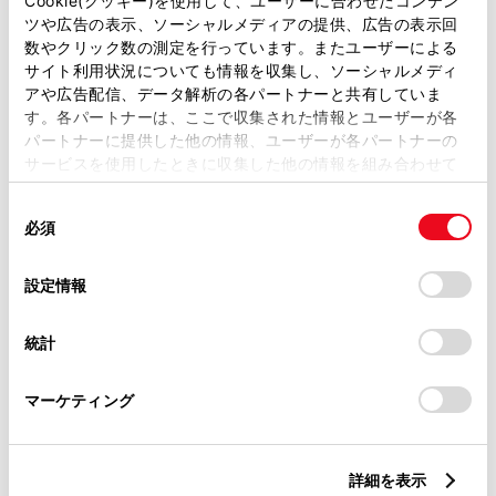
Cookie(クッキー)を使用して、ユーザーに合わせたコンテン
ツや広告の表示、ソーシャルメディアの提供、広告の表示回
数やクリック数の測定を行っています。またユーザーによる
ご利用の条件
サイト利用状況についても情報を収集し、ソーシャルメディ
アや広告配信、データ解析の各パートナーと共有していま
以下の「ご利用の条件」を読み、ご同意いただいたうえでご利用
す。各パートナーは、ここで収集された情報とユーザーが各
ください。
パートナーに提供した他の情報、ユーザーが各パートナーの
当サイトには、全てのカタログ及び補足資料、正誤表等が掲載されているわけではありま
サービスを使用したときに収集した他の情報を組み合わせて
せん。
掲載しているカタログは最新版ではない場合があります。
使用することがあります。当ウェブサイトの使用を続行する
カタログは、弊社が著作権その他の知的財産権を保有します。弊社の許可なく、カタログ
同
とCookie(クッキー)に同意したこととなります。
の一部または全部を、複製、複写、改変もしくは配信等することはできません。
必須
当サイトの利用、または利用できなかったことにより万一損害が生じても、弊社は一切責
意
任を負いません。
の
「すべてのCookieを許可」をクリックすることで、お客様の
掲載内容は予告なく変更、またはサービスを中止することがあります。
選
デバイスにすべてのCookie(クッキー)が保存されることに同
設定情報
択
意したことになります。Cookie(クッキー)のオプトアウト、
設定の変更、同意を撤回したりするにあたっては、当社の
RAV4の詳細情報はこちら
統計
「
Cookie（クッキー）情報の取り扱いについて
」をご覧くだ
さい。
マーケティング
詳細を表示