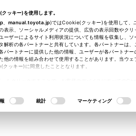
e(クッキー)を使用します。
jp
、
manual.toyota.jp
)ではCookie(クッキー)を使用して
の表示、ソーシャルメディアの提供、広告の表示回数やクリ
ユーザーによるサイト利用状況についても情報を収集し、ソ
タ解析の各パートナーと共有しています。各パートナーは、
各パートナーに提供した他の情報、ユーザーが各パートナー
た他の情報を組み合わせて使用することがあります。当ウェ
ie(クッキー)に同意したこととなります。
許可」をクリックすることで、お客様のデバイスにすべてのCook
意したことになります。Cookie(クッキー)のオプトアウト
ただいたうえでご利用ください。
。
るにあたっては、当社の「
Cookie（クッキー）情報の取り
報
統計
マーケティング