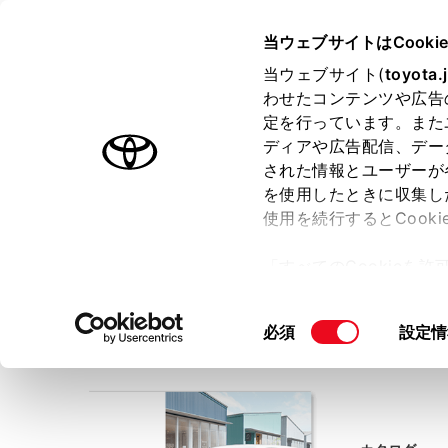
TOYOTA
当ウェブサイトはCooki
当ウェブサイト(
toyota.
わせたコンテンツや広告
ラインアップ
オーナーサポート
トピックス
定を行っています。また
ディアや広告配信、デー
ホーム
WEBカタログ
タウンエース バン
された情報とユーザーが
を使用したときに収集し
使用を続行するとCook
タウンエース バン WEBカタログ
「すべてのCookieを
WEBカタログは、
事前にご利用の条件を確認し
ー)が保存されることに同
、ご同意をい
※ページでご覧いただけるカタログは、PDF形式となります
更、同意を撤回したりす
同
必須
設定情
て
」をご覧ください。
意
の
選
択