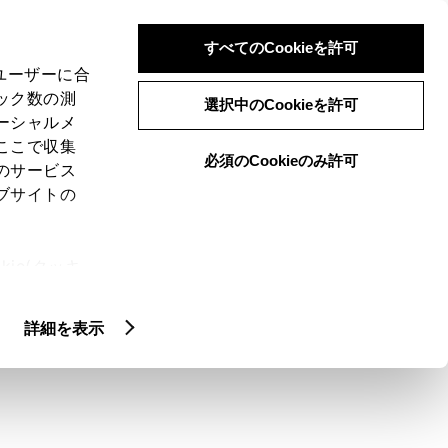
検索
メニュー
ログイン
すべてのCookieを許可
、ユーザーに合
ック数の測
選択中のCookieを許可
ーシャルメ
ここで収集
必須のCookieのみ許可
のサービス
ブサイトの
ie(クッキ
、設定の変
扱いについ
詳細を表示