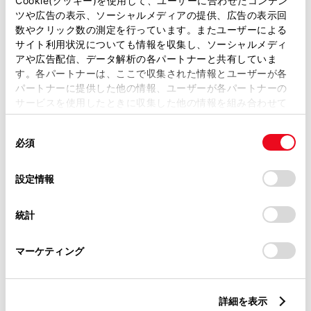
Cookie(クッキー)を使用して、ユーザーに合わせたコンテン
ツや広告の表示、ソーシャルメディアの提供、広告の表示回
数やクリック数の測定を行っています。またユーザーによる
ご利用の条件
サイト利用状況についても情報を収集し、ソーシャルメディ
アや広告配信、データ解析の各パートナーと共有していま
以下の「ご利用の条件」を読み、ご同意いただいたうえでご利用
す。各パートナーは、ここで収集された情報とユーザーが各
ください。
パートナーに提供した他の情報、ユーザーが各パートナーの
当サイトには、全てのカタログ及び補足資料、正誤表等が掲載されているわけではありま
サービスを使用したときに収集した他の情報を組み合わせて
せん。
掲載しているカタログは最新版ではない場合があります。
使用することがあります。当ウェブサイトの使用を続行する
カタログは、弊社が著作権その他の知的財産権を保有します。弊社の許可なく、カタログ
同
とCookie(クッキー)に同意したこととなります。
の一部または全部を、複製、複写、改変もしくは配信等することはできません。
必須
当サイトの利用、または利用できなかったことにより万一損害が生じても、弊社は一切責
意
任を負いません。
の
「すべてのCookieを許可」をクリックすることで、お客様の
掲載内容は予告なく変更、またはサービスを中止することがあります。
選
デバイスにすべてのCookie(クッキー)が保存されることに同
設定情報
択
意したことになります。Cookie(クッキー)のオプトアウト、
設定の変更、同意を撤回したりするにあたっては、当社の
ヤリスの詳細情報はこちら
統計
「
Cookie（クッキー）情報の取り扱いについて
」をご覧くだ
さい。
マーケティング
詳細を表示