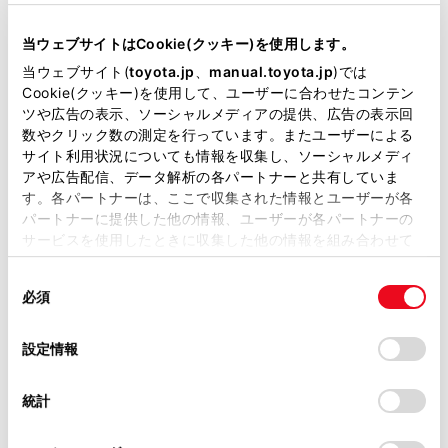
コンパクト
当ウェブサイトはCookie(クッキー)を使用します。
ミニバン
当ウェブサイト(
toyota.jp
、
manual.toyota.jp
)では
Cookie(クッキー)を使用して、ユーザーに合わせたコンテン
ツや広告の表示、ソーシャルメディアの提供、広告の表示回
セダン
数やクリック数の測定を行っています。またユーザーによる
サイト利用状況についても情報を収集し、ソーシャルメディ
アや広告配信、データ解析の各パートナーと共有していま
ワゴン
す。各パートナーは、ここで収集された情報とユーザーが各
パートナーに提供した他の情報、ユーザーが各パートナーの
サービスを使用したときに収集した他の情報を組み合わせて
SUV
使用することがあります。当ウェブサイトの使用を続行する
同
とCookie(クッキー)に同意したこととなります。
必須
スポーツ
意
の
「すべてのCookieを許可」をクリックすることで、お客様の
選
デバイスにすべてのCookie(クッキー)が保存されることに同
設定情報
センチュリー
択
意したことになります。Cookie(クッキー)のオプトアウト、
設定の変更、同意を撤回したりするにあたっては、当社の
統計
「
Cookie（クッキー）情報の取り扱いについて
」をご覧くだ
軽自動車
さい。