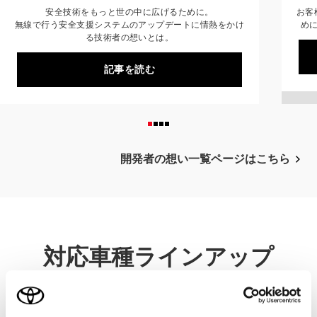
安全技術をもっと世の中に広げるために。
お客
無線で行う安全支援システムのアップデートに情熱をかけ
め
る技術者の想いとは。
記事を読む
開発者の想い一覧ページは
こちら
対応車種ラインアップ