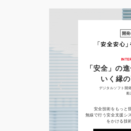
開発
INTE
「安全」の進
いく縁の
デジタルソフト開発
船
安全技術をもっと
無線で行う安全支援シ
をかける技