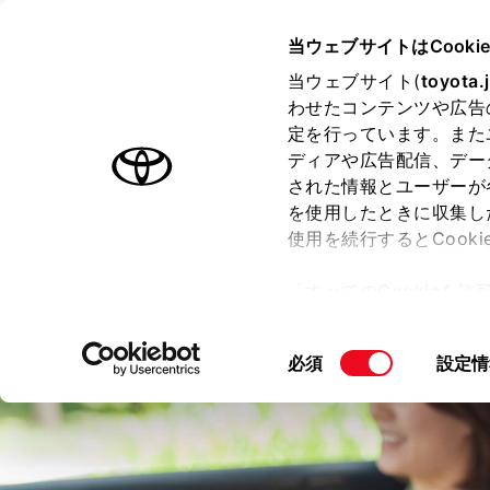
TOYOTA
当ウェブサイトはCooki
当ウェブサイト(
toyota.
わせたコンテンツや広告
ラインアップ
オーナーサポート
トピックス
定を行っています。また
ディアや広告配信、デー
された情報とユーザーが
トヨタの安全技術
を使用したときに収集し
使用を続行するとCook
「すべてのCookieを
ー)が保存されることに同
更、同意を撤回したりす
同
必須
設定情
て
」をご覧ください。
意
の
選
択