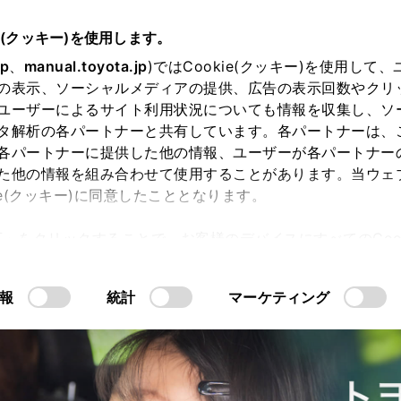
e(クッキー)を使用します。
jp
、
manual.toyota.jp
)ではCookie(クッキー)を使用して
の表示、ソーシャルメディアの提供、広告の表示回数やクリ
ユーザーによるサイト利用状況についても情報を収集し、ソ
タ解析の各パートナーと共有しています。各パートナーは、
各パートナーに提供した他の情報、ユーザーが各パートナー
た他の情報を組み合わせて使用することがあります。当ウェ
ie(クッキー)に同意したこととなります。
許可」をクリックすることで、お客様のデバイスにすべてのCook
意したことになります。Cookie(クッキー)のオプトアウト
るにあたっては、当社の「
Cookie（クッキー）情報の取り
報
統計
マーケティング