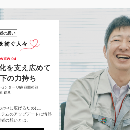
者の想い
RVIEW 04
化を支え
広めて
下の力持ち
センター UI商品開発部
原 信孝
世の中に広げるために。
ステムのアップデートに情熱
術者の想いとは。