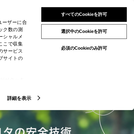
検索
メニュー
ログイン
すべてのCookieを許可
、ユーザーに合
ック数の測
選択中のCookieを許可
ーシャルメ
ここで収集
必須のCookieのみ許可
のサービス
ブサイトの
ie(クッキ
、設定の変
扱いについ
詳細を表示