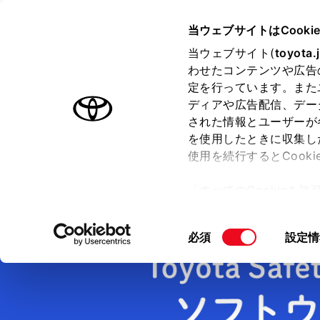
TOYOTA
当ウェブサイトはCooki
当ウェブサイト(
toyota.
わせたコンテンツや広告
ラインアップ
オーナーサポート
トピックス
定を行っています。また
ディアや広告配信、デー
された情報とユーザーが
トヨタの安全技術
を使用したときに収集し
使用を続行するとCook
「すべてのCookieを
ホーム
トヨタの安全技術
Toyota Safety Sense ソフトウェアア
ー)が保存されることに同
更、同意を撤回したりす
同
必須
設定情
て
」をご覧ください。
意
の
選
択