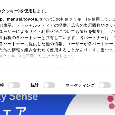
e(クッキー)を使用します。
jp
、
manual.toyota.jp
)ではCookie(クッキー)を使用して
の表示、ソーシャルメディアの提供、広告の表示回数やクリ
ユーザーによるサイト利用状況についても情報を収集し、ソ
タ解析の各パートナーと共有しています。各パートナーは、
各パートナーに提供した他の情報、ユーザーが各パートナー
た他の情報を組み合わせて使用することがあります。当ウェ
ie(クッキー)に同意したこととなります。
許可」をクリックすることで、お客様のデバイスにすべてのCook
ップグレード
意したことになります。Cookie(クッキー)のオプトアウト
るにあたっては、当社の「
Cookie（クッキー）情報の取り
報
統計
マーケティング