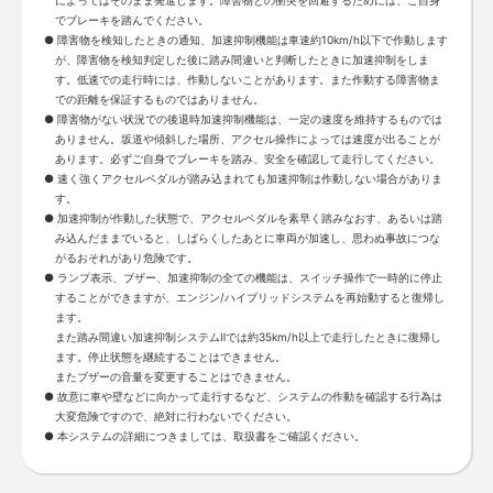
でブレーキを踏んでください。
障害物を検知したときの通知、加速抑制機能は車速約10km/h以下で作動します
が、障害物を検知判定した後に踏み間違いと判断したときに加速抑制をしま
す。低速での走行時には、作動しないことがあります。また作動する障害物ま
での距離を保証するものではありません。
障害物がない状況での後退時加速抑制機能は、一定の速度を維持するものでは
ありません。坂道や傾斜した場所、アクセル操作によっては速度が出ることが
あります。必ずご自身でブレーキを踏み、安全を確認して走行してください。
速く強くアクセルペダルが踏み込まれても加速抑制は作動しない場合がありま
す。
加速抑制が作動した状態で、アクセルペダルを素早く踏みなおす、あるいは踏
み込んだままでいると、しばらくしたあとに車両が加速し、思わぬ事故につな
がるおそれがあり危険です。
ランプ表示、ブザー、加速抑制の全ての機能は、スイッチ操作で一時的に停止
することができますが、エンジン/ハイブリッドシステムを再始動すると復帰し
ます。
また踏み間違い加速抑制システムⅡでは約35km/h以上で走行したときに復帰し
ます。停止状態を継続することはできません。
またブザーの音量を変更することはできません。
故意に車や壁などに向かって走行するなど、システムの作動を確認する行為は
大変危険ですので、絶対に行わないでください。
本システムの詳細につきましては、取扱書をご確認ください。