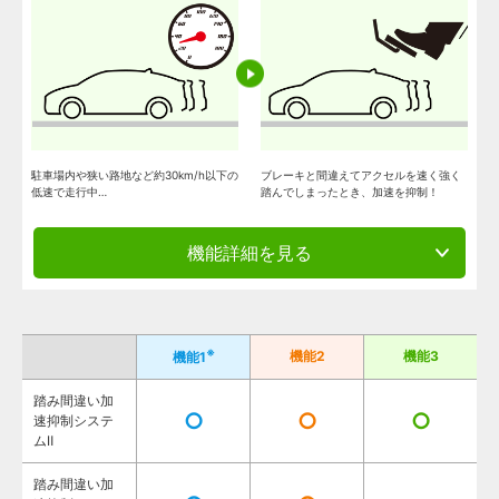
駐車場内や狭い路地など約30km/h以下の
ブレーキと間違えてアクセルを速く強く
低速で走行中…
踏んでしまったとき、加速を抑制！
機能詳細を見る
※
機能2
機能3
機能1
踏み間違い加
○
○
○
速抑制システ
ムⅡ
踏み間違い加