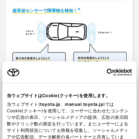
※
超音波センサーで障害物を検知！
当ウェブサイトはCookie(クッキー)を使用します。
※
踏み間違い加速抑制システムⅡは前方の障害物、踏み間違い加速抑制シス
当ウェブサイト(
toyota.jp
、
manual.toyota.jp
)では
テムは前方と後方を検知し加速抑制します。
Cookie(クッキー)を使用して、ユーザーに合わせたコンテン
踏み間違い加速抑制システムⅡの後方は、障害物の有無に関わらず強くア
ツや広告の表示、ソーシャルメディアの提供、広告の表示回
クセルを踏んだ場合、加速抑制します。
数やクリック数の測定を行っています。またユーザーによる
サイト利用状況についても情報を収集し、ソーシャルメディ
アや広告配信、データ解析の各パートナーと共有していま
ガラスでもしっかり検知！