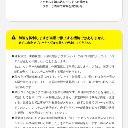
アクセルを踏み込んでしまった場合も
ブザーと表示で異常をお知らせ。
加速を抑制しますが自動で停止する機能ではありません。
必ずご自身でブレーキペダルを踏んで停止してください。
運転状況、車両状態、天候状態およびドライバーの操作状態によっては、シス
テムが正しく作動しないことがあります。
また、センサーの検知範囲、作動速度には限界があります。さらに、衝突の可
能性が無くてもシステムが作動する場合があります。
取り付け可能車種は限られます。グレード・装備等により取り付け条件が異な
る場合があります。また、車両の状態や装着品によって、取り付けられない場
合があります。
本システムはあくまで運転を支援する機能です。加速抑制することを目的とし
て設計しており、ブレーキ制御はありません。加速抑制中は車両が前進・後退
する、坂道などでは車が下がる場合があります。必ずご自身でブレーキを踏ん
でください。システムを過信せず、必ずドライバーが責任をもって周囲の状況
を把握し、安全運転を心がけてください。
障害物を検知したときの加速抑制機能は、強くアクセルペダルが踏み込まれて
システムが踏み間違いと判断したときにのみ加速抑制を行います。踏み込み量
によってはそのまま発進します。障害物との衝突を回避するためには、ご自身