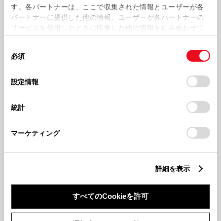
す。各パートナーは、ここで収集された情報とユーザーが各
パートナーに提供した他の情報、ユーザーが各パートナーの
サービスを使用したときに収集した他の情報を組み合わせて
使用することがあります。当ウェブサイトの使用を続行する
同
とCookie(クッキー)に同意したこととなります。
必須
意
の
「すべてのCookieを許可」をクリックすることで、お客様の
選
デバイスにすべてのCookie(クッキー)が保存されることに同
設定情報
択
意したことになります。Cookie(クッキー)のオプトアウト、
カメラではなく、超音波センサーにより障害物を検知するので、
設定の変更、同意を撤回したりするにあたっては、当社の
コンビニの壁面などのガラスもしっかりとらえます。
統計
「
Cookie（クッキー）情報の取り扱いについて
」をご覧くだ
さい。
機能1のはたらく流れ
マーケティング
「ブザー・ランプ表示」で警報
詳細を表示
障害物を検知し、衝突の危険をドライバーにお知
らせします。
警告
すべてのCookieを許可