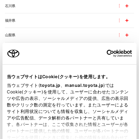
石川県
福井県
山梨県
長野県
岐阜県
当ウェブサイトはCookie(クッキー)を使用します。
静岡県
当ウェブサイト(
toyota.jp
、
manual.toyota.jp
)では
Cookie(クッキー)を使用して、ユーザーに合わせたコンテン
愛知県
ツや広告の表示、ソーシャルメディアの提供、広告の表示回
数やクリック数の測定を行っています。またユーザーによる
三重県
サイト利用状況についても情報を収集し、ソーシャルメディ
アや広告配信、データ解析の各パートナーと共有していま
す。各パートナーは、ここで収集された情報とユーザーが各
パートナーに提供した他の情報、ユーザーが各パートナーの
サービスを使用したときに収集した他の情報を組み合わせて
近畿