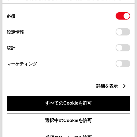
使用することがあります。当ウェブサイトの使用を続行する
同
とCookie(クッキー)に同意したこととなります。
滋賀県
必須
意
の
「すべてのCookieを許可」をクリックすることで、お客様の
選
京都府
デバイスにすべてのCookie(クッキー)が保存されることに同
設定情報
択
意したことになります。Cookie(クッキー)のオプトアウト、
設定の変更、同意を撤回したりするにあたっては、当社の
大阪府
統計
「
Cookie（クッキー）情報の取り扱いについて
」をご覧くだ
さい。
兵庫県
マーケティング
和歌山県
詳細を表示
奈良県
すべてのCookieを許可
中国・四国
選択中のCookieを許可
鳥取県