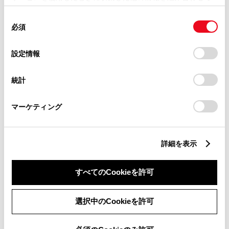
使用することがあります。当ウェブサイトの使用を続行する
同
とCookie(クッキー)に同意したこととなります。
滋賀県
必須
意
の
「すべてのCookieを許可」をクリックすることで、お客様の
選
京都府
デバイスにすべてのCookie(クッキー)が保存されることに同
設定情報
択
意したことになります。Cookie(クッキー)のオプトアウト、
設定の変更、同意を撤回したりするにあたっては、当社の
大阪府
統計
「
Cookie（クッキー）情報の取り扱いについて
」をご覧くだ
さい。
兵庫県
マーケティング
和歌山県
詳細を表示
奈良県
すべてのCookieを許可
中国・四国
選択中のCookieを許可
鳥取県