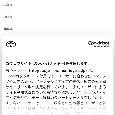
石川県
福井県
山梨県
長野県
岐阜県
当ウェブサイトはCookie(クッキー)を使用します。
静岡県
当ウェブサイト(
toyota.jp
、
manual.toyota.jp
)では
Cookie(クッキー)を使用して、ユーザーに合わせたコンテン
愛知県
ツや広告の表示、ソーシャルメディアの提供、広告の表示回
数やクリック数の測定を行っています。またユーザーによる
三重県
サイト利用状況についても情報を収集し、ソーシャルメディ
アや広告配信、データ解析の各パートナーと共有していま
す。各パートナーは、ここで収集された情報とユーザーが各
パートナーに提供した他の情報、ユーザーが各パートナーの
サービスを使用したときに収集した他の情報を組み合わせて
近畿