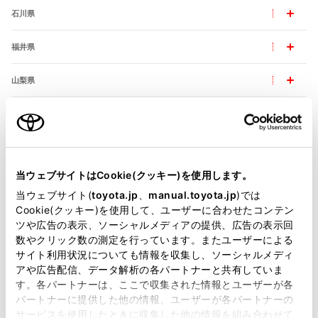
石川県
福井県
山梨県
長野県
岐阜県
当ウェブサイトはCookie(クッキー)を使用します。
静岡県
当ウェブサイト(
toyota.jp
、
manual.toyota.jp
)では
Cookie(クッキー)を使用して、ユーザーに合わせたコンテン
愛知県
ツや広告の表示、ソーシャルメディアの提供、広告の表示回
数やクリック数の測定を行っています。またユーザーによる
三重県
サイト利用状況についても情報を収集し、ソーシャルメディ
アや広告配信、データ解析の各パートナーと共有していま
す。各パートナーは、ここで収集された情報とユーザーが各
パートナーに提供した他の情報、ユーザーが各パートナーの
サービスを使用したときに収集した他の情報を組み合わせて
近畿