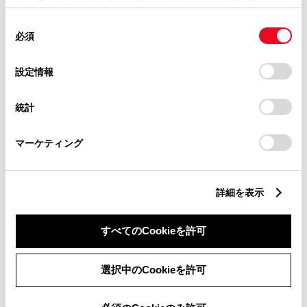
使用することがあります。当ウェブサイトの使用を続行する
同
とCookie(クッキー)に同意したこととなります。
滋賀県
必須
意
の
「すべてのCookieを許可」をクリックすることで、お客様の
選
京都府
デバイスにすべてのCookie(クッキー)が保存されることに同
設定情報
択
意したことになります。Cookie(クッキー)のオプトアウト、
設定の変更、同意を撤回したりするにあたっては、当社の
大阪府
統計
「
Cookie（クッキー）情報の取り扱いについて
」をご覧くだ
さい。
兵庫県
マーケティング
和歌山県
詳細を表示
奈良県
すべてのCookieを許可
中国・四国
選択中のCookieを許可
鳥取県