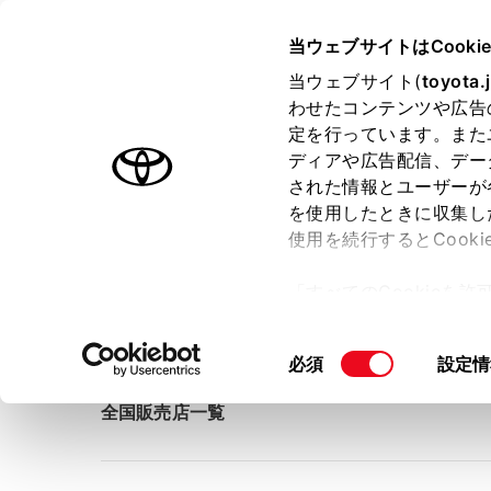
TOYOTA
当ウェブサイトはCooki
当ウェブサイト(
toyota.
わせたコンテンツや広告
ラインアップ
オーナーサポート
トピックス
定を行っています。また
ディアや広告配信、デー
ホーム
販売店検索
店舗・販売店検索
された情報とユーザーが
を使用したときに収集し
使用を続行するとCook
店舗・販売店検索
「すべてのCookieを
ー)が保存されることに同
更、同意を撤回したりす
同
必須
設定情
て
」をご覧ください。
意
全国販売店一覧
の
選
択