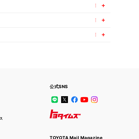
公式SNS
LINE
X
Facebook
YouTube
Instagram
ス
トヨタイムズ
TOYOTA Mail Magazine