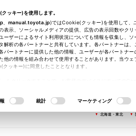
e(クッキー)を使用します。
jp
、
manual.toyota.jp
)ではCookie(クッキー)を使用して
の表示、ソーシャルメディアの提供、広告の表示回数やクリ
ユーザーによるサイト利用状況についても情報を収集し、ソ
タ解析の各パートナーと共有しています。各パートナーは、
各パートナーに提供した他の情報、ユーザーが各パートナー
た他の情報を組み合わせて使用することがあります。当ウェ
ie(クッキー)に同意したこととなります。
許可」をクリックすることで、お客様のデバイスにすべてのCook
意したことになります。Cookie(クッキー)のオプトアウト
るにあたっては、当社の「
Cookie（クッキー）情報の取り
報
統計
マーケティング
北海道・東北