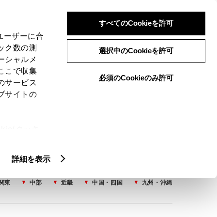
検索
メニュー
ログイン
すべてのCookieを許可
、ユーザーに合
ック数の測
選択中のCookieを許可
ーシャルメ
ここで収集
必須のCookieのみ許可
のサービス
ブサイトの
ie(クッキ
、設定の変
扱いについ
詳細を表示
関東
中部
近畿
中国・四国
九州・沖縄