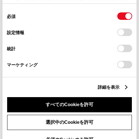
使用することがあります。当ウェブサイトの使用を続行する
同
とCookie(クッキー)に同意したこととなります。
滋賀県
必須
意
の
「すべてのCookieを許可」をクリックすることで、お客様の
選
京都府
デバイスにすべてのCookie(クッキー)が保存されることに同
設定情報
択
意したことになります。Cookie(クッキー)のオプトアウト、
設定の変更、同意を撤回したりするにあたっては、当社の
大阪府
統計
「
Cookie（クッキー）情報の取り扱いについて
」をご覧くだ
さい。
兵庫県
マーケティング
和歌山県
詳細を表示
奈良県
すべてのCookieを許可
中国・四国
選択中のCookieを許可
鳥取県