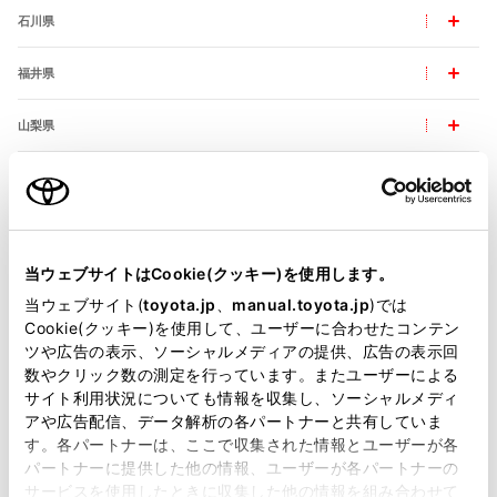
石川県
福井県
山梨県
長野県
岐阜県
当ウェブサイトはCookie(クッキー)を使用します。
静岡県
当ウェブサイト(
toyota.jp
、
manual.toyota.jp
)では
Cookie(クッキー)を使用して、ユーザーに合わせたコンテン
愛知県
ツや広告の表示、ソーシャルメディアの提供、広告の表示回
数やクリック数の測定を行っています。またユーザーによる
三重県
サイト利用状況についても情報を収集し、ソーシャルメディ
アや広告配信、データ解析の各パートナーと共有していま
す。各パートナーは、ここで収集された情報とユーザーが各
パートナーに提供した他の情報、ユーザーが各パートナーの
サービスを使用したときに収集した他の情報を組み合わせて
近畿