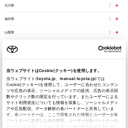
石川県
福井県
山梨県
長野県
岐阜県
当ウェブサイトはCookie(クッキー)を使用します。
静岡県
当ウェブサイト(
toyota.jp
、
manual.toyota.jp
)では
Cookie(クッキー)を使用して、ユーザーに合わせたコンテン
愛知県
ツや広告の表示、ソーシャルメディアの提供、広告の表示回
数やクリック数の測定を行っています。またユーザーによる
三重県
サイト利用状況についても情報を収集し、ソーシャルメディ
アや広告配信、データ解析の各パートナーと共有していま
す。各パートナーは、ここで収集された情報とユーザーが各
パートナーに提供した他の情報、ユーザーが各パートナーの
サービスを使用したときに収集した他の情報を組み合わせて
近畿