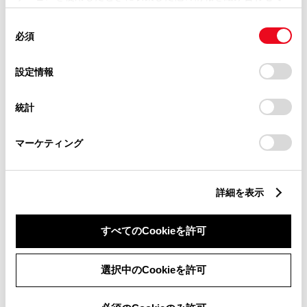
使用することがあります。当ウェブサイトの使用を続行する
同
とCookie(クッキー)に同意したこととなります。
滋賀県
必須
意
の
「すべてのCookieを許可」をクリックすることで、お客様の
選
京都府
デバイスにすべてのCookie(クッキー)が保存されることに同
設定情報
択
意したことになります。Cookie(クッキー)のオプトアウト、
設定の変更、同意を撤回したりするにあたっては、当社の
大阪府
統計
「
Cookie（クッキー）情報の取り扱いについて
」をご覧くだ
さい。
兵庫県
マーケティング
和歌山県
詳細を表示
奈良県
すべてのCookieを許可
中国・四国
選択中のCookieを許可
鳥取県