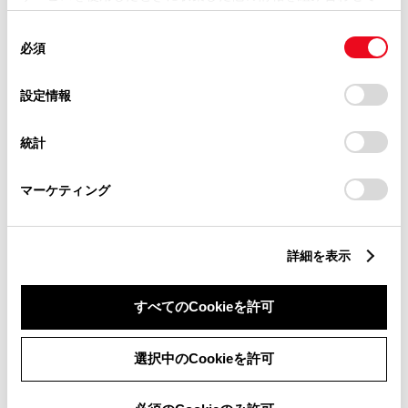
使用することがあります。当ウェブサイトの使用を続行する
同
とCookie(クッキー)に同意したこととなります。
滋賀県
必須
意
の
「すべてのCookieを許可」をクリックすることで、お客様の
選
京都府
デバイスにすべてのCookie(クッキー)が保存されることに同
設定情報
択
意したことになります。Cookie(クッキー)のオプトアウト、
設定の変更、同意を撤回したりするにあたっては、当社の
大阪府
統計
「
Cookie（クッキー）情報の取り扱いについて
」をご覧くだ
さい。
兵庫県
マーケティング
和歌山県
詳細を表示
奈良県
すべてのCookieを許可
中国・四国
選択中のCookieを許可
鳥取県