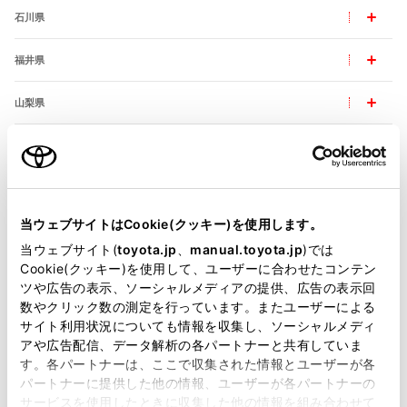
石川県
福井県
山梨県
長野県
岐阜県
当ウェブサイトはCookie(クッキー)を使用します。
静岡県
当ウェブサイト(
toyota.jp
、
manual.toyota.jp
)では
Cookie(クッキー)を使用して、ユーザーに合わせたコンテン
愛知県
ツや広告の表示、ソーシャルメディアの提供、広告の表示回
数やクリック数の測定を行っています。またユーザーによる
三重県
サイト利用状況についても情報を収集し、ソーシャルメディ
アや広告配信、データ解析の各パートナーと共有していま
す。各パートナーは、ここで収集された情報とユーザーが各
パートナーに提供した他の情報、ユーザーが各パートナーの
サービスを使用したときに収集した他の情報を組み合わせて
近畿