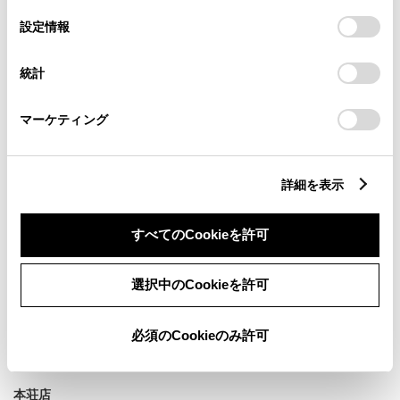
の
「すべてのCookieを許可」をクリックすることで、お客様の
秋田県秋田市寺内字神屋敷２９５ー３７
住
選
デバイスにすべてのCookie(クッキー)が保存されることに同
設定情報
択
意したことになります。Cookie(クッキー)のオプトアウト、
TEL
018-880-1515
設定の変更、同意を撤回したりするにあたっては、当社の
統計
「
Cookie（クッキー）情報の取り扱いについて
」をご覧くだ
さい。
マーケティング
店舗詳細
詳細を表示
秋田南店
秋田県秋田市仁井田目長田３丁目２ー２８
住
すべてのCookieを許可
TEL
018-839-2221
選択中のCookieを許可
店舗詳細
必須のCookieのみ許可
本荘店