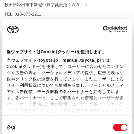
秋田県秋田市下新城中野字琵琶沼２８３－１
住
TEL
018-873-2211
店舗詳細
当ウェブサイトはCookie(クッキー)を使用します。
当ウェブサイト(
toyota.jp
、
manual.toyota.jp
)では
秋田店
Cookie(クッキー)を使用して、ユーザーに合わせたコンテン
秋田県秋田市旭南１丁目９－２３
住
ツや広告の表示、ソーシャルメディアの提供、広告の表示回
数やクリック数の測定を行っています。またユーザーによる
TEL
018-823-5311
サイト利用状況についても情報を収集し、ソーシャルメディ
アや広告配信、データ解析の各パートナーと共有していま
す。各パートナーは、ここで収集された情報とユーザーが各
パートナーに提供した他の情報、ユーザーが各パートナーの
サービスを使用したときに収集した他の情報を組み合わせて
店舗詳細
使用することがあります。当ウェブサイトの使用を続行する
同
とCookie(クッキー)に同意したこととなります。
必須
意
本店