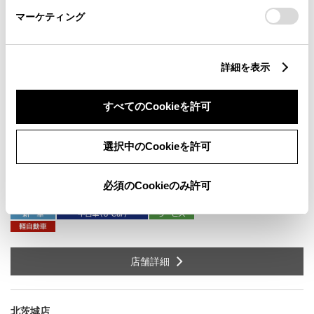
日立市 桜川町 ２ー１ー１
住
マーケティング
TEL
0294-36-1151
詳細を表示
店舗詳細
すべてのCookieを許可
選択中のCookieを許可
日立滑川店
日立市 滑川町 １ー１４ー３
住
必須のCookieのみ許可
TEL
0294-24-6570
店舗詳細
北茨城店