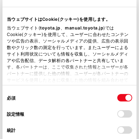
ひたちなか市東石川 ３１５３ー２
住
TEL
029-274-1556
当ウェブサイトはCookie(クッキー)を使用します。
当ウェブサイト(
toyota.jp
、
manual.toyota.jp
)では
Cookie(クッキー)を使用して、ユーザーに合わせたコンテン
ツや広告の表示、ソーシャルメディアの提供、広告の表示回
店舗詳細
数やクリック数の測定を行っています。またユーザーによる
サイト利用状況についても情報を収集し、ソーシャルメディ
アや広告配信、データ解析の各パートナーと共有していま
す。各パートナーは、ここで収集された情報とユーザーが各
常陸太田店
パートナーに提供した他の情報、ユーザーが各パートナーの
常陸太田市 馬場町 ６５ー３
住
サービスを使用したときに収集した他の情報を組み合わせて
TEL
0294-72-3151
使用することがあります。当ウェブサイトの使用を続行する
同
とCookie(クッキー)に同意したこととなります。
必須
意
の
「すべてのCookieを許可」をクリックすることで、お客様の
選
デバイスにすべてのCookie(クッキー)が保存されることに同
設定情報
店舗詳細
択
意したことになります。Cookie(クッキー)のオプトアウト、
設定の変更、同意を撤回したりするにあたっては、当社の
統計
「
Cookie（クッキー）情報の取り扱いについて
」をご覧くだ
日立桜川店
さい。