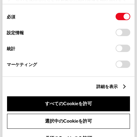
TEL
0259-63-4500
使用することがあります。当ウェブサイトの使用を続行する
同
とCookie(クッキー)に同意したこととなります。
必須
意
の
「すべてのCookieを許可」をクリックすることで、お客様の
選
デバイスにすべてのCookie(クッキー)が保存されることに同
設定情報
店舗詳細
択
意したことになります。Cookie(クッキー)のオプトアウト、
設定の変更、同意を撤回したりするにあたっては、当社の
統計
「
Cookie（クッキー）情報の取り扱いについて
」をご覧くだ
巻店
さい。
新潟市西蒲区潟頭６９０
住
マーケティング
TEL
0256-72-6101
詳細を表示
店舗詳細
すべてのCookieを許可
選択中のCookieを許可
三条店
三条市大字下須頃字八枚田２１０
住