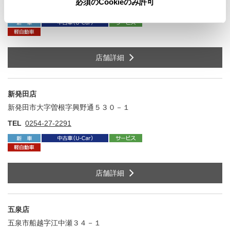
必須のCookieのみ許可
TEL
0256-34-3711
店舗詳細
新発田店
新発田市大字曽根字興野通５３０－１
住
TEL
0254-27-2291
店舗詳細
五泉店
五泉市船越字江中瀬３４－１
住