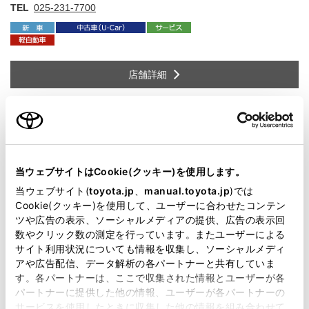
TEL
025-231-7700
店舗詳細
新潟桜木店
新潟市中央区和合町１丁目９番１６号
住
TEL
025-245-2251
当ウェブサイトはCookie(クッキー)を使用します。
当ウェブサイト(
toyota.jp
、
manual.toyota.jp
)では
Cookie(クッキー)を使用して、ユーザーに合わせたコンテン
ツや広告の表示、ソーシャルメディアの提供、広告の表示回
店舗詳細
数やクリック数の測定を行っています。またユーザーによる
サイト利用状況についても情報を収集し、ソーシャルメディ
アや広告配信、データ解析の各パートナーと共有していま
す。各パートナーは、ここで収集された情報とユーザーが各
佐渡店
パートナーに提供した他の情報、ユーザーが各パートナーの
佐渡市貝塚字山中１０７９番地１
住
サービスを使用したときに収集した他の情報を組み合わせて