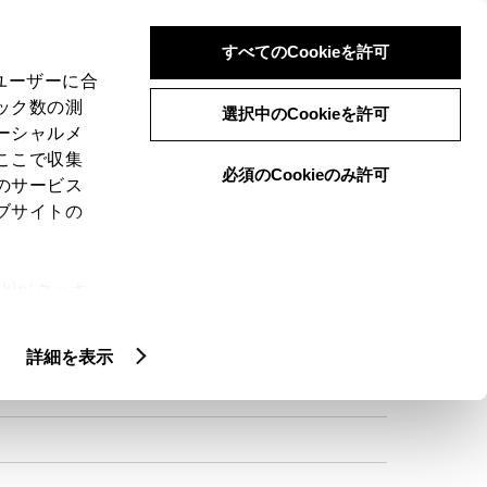
検索
メニュー
ログイン
すべてのCookieを許可
、ユーザーに合
ック数の測
選択中のCookieを許可
ーシャルメ
ここで収集
必須のCookieのみ許可
のサービス
ブサイトの
ie(クッキ
、設定の変
扱いについ
詳細を表示