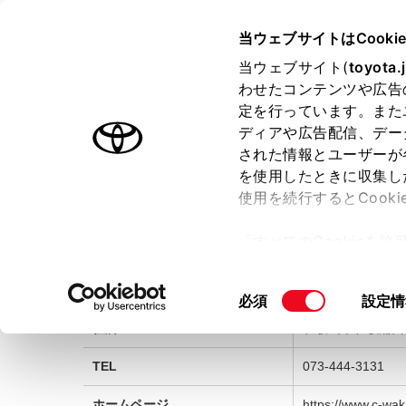
TOYOTA
当ウェブサイトはCooki
当ウェブサイト(
toyota.
わせたコンテンツや広告
ラインアップ
オーナーサポート
トピックス
定を行っています。また
ディアや広告配信、デー
ホーム
販売店
販売店情報
された情報とユーザーが
を使用したときに収集し
使用を続行するとCook
販売店情報
「すべてのCookieを
ー)が保存されることに同
更、同意を撤回したりす
トヨタカローラ和歌山株式会社
同
必須
設定情
て
」をご覧ください。
意
住所
和歌山市和歌浦西1-
の
選
TEL
073-444-3131
択
ホームページ
https://www.c-wak