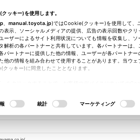
e(クッキー)を使用します。
jp
、
manual.toyota.jp
)ではCookie(クッキー)を使用して
の表示、ソーシャルメディアの提供、広告の表示回数やクリ
ユーザーによるサイト利用状況についても情報を収集し、ソ
タ解析の各パートナーと共有しています。各パートナーは、
各パートナーに提供した他の情報、ユーザーが各パートナー
た他の情報を組み合わせて使用することがあります。当ウェ
ie(クッキー)に同意したこととなります。
許可」をクリックすることで、お客様のデバイスにすべてのCook
意したことになります。Cookie(クッキー)のオプトアウト
るにあたっては、当社の「
Cookie（クッキー）情報の取り
報
統計
マーケティング
1-7
ayama.co.jp/