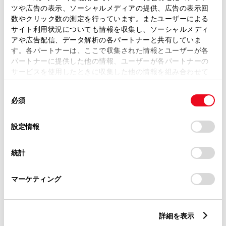
鳥栖市本町３丁目１５０１－２
住
ツや広告の表示、ソーシャルメディアの提供、広告の表示回
数やクリック数の測定を行っています。またユーザーによる
TEL
0942-84-3355
サイト利用状況についても情報を収集し、ソーシャルメディ
アや広告配信、データ解析の各パートナーと共有していま
す。各パートナーは、ここで収集された情報とユーザーが各
パートナーに提供した他の情報、ユーザーが各パートナーの
サービスを使用したときに収集した他の情報を組み合わせて
店舗詳細
使用することがあります。当ウェブサイトの使用を続行する
同
とCookie(クッキー)に同意したこととなります。
必須
意
武雄店
の
「すべてのCookieを許可」をクリックすることで、お客様の
武雄市朝日町大字甘久３５０６番地の１
住
選
デバイスにすべてのCookie(クッキー)が保存されることに同
設定情報
択
意したことになります。Cookie(クッキー)のオプトアウト、
TEL
0954-22-3111
設定の変更、同意を撤回したりするにあたっては、当社の
統計
「
Cookie（クッキー）情報の取り扱いについて
」をご覧くだ
さい。
マーケティング
店舗詳細
詳細を表示
唐津店