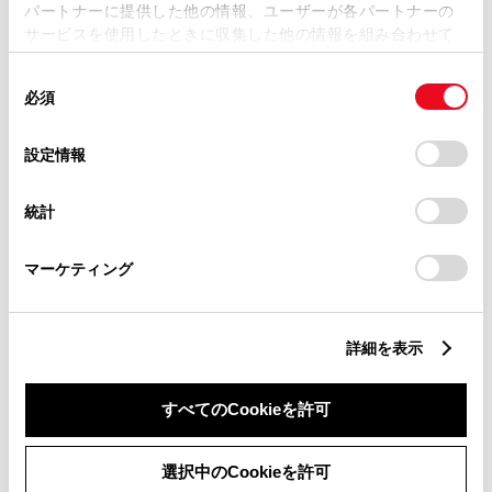
パートナーに提供した他の情報、ユーザーが各パートナーの
秋田県秋田市仁井田本町６丁目４－１
住
サービスを使用したときに収集した他の情報を組み合わせて
TEL
018-839-4400
使用することがあります。当ウェブサイトの使用を続行する
同
とCookie(クッキー)に同意したこととなります。
必須
意
の
「すべてのCookieを許可」をクリックすることで、お客様の
選
デバイスにすべてのCookie(クッキー)が保存されることに同
設定情報
店舗詳細
択
意したことになります。Cookie(クッキー)のオプトアウト、
設定の変更、同意を撤回したりするにあたっては、当社の
統計
「
Cookie（クッキー）情報の取り扱いについて
」をご覧くだ
ＳｍｉｌｅＰＡＬ
さい。
秋田県秋田市東通４丁目１－２６
住
マーケティング
TEL
018-884-7890
詳細を表示
店舗詳細
すべてのCookieを許可
選択中のCookieを許可
本荘店