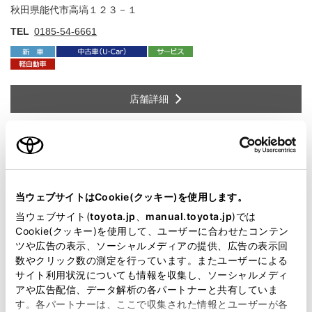
秋田県能代市高塙１２３－１
住
TEL
0185-54-6661
店舗詳細
秋田店
秋田県秋田市川尻町字大川反２３３番地の７
住
TEL
018-862-4161
当ウェブサイトはCookie(クッキー)を使用します。
当ウェブサイト(
toyota.jp
、
manual.toyota.jp
)では
Cookie(クッキー)を使用して、ユーザーに合わせたコンテン
ツや広告の表示、ソーシャルメディアの提供、広告の表示回
店舗詳細
数やクリック数の測定を行っています。またユーザーによる
サイト利用状況についても情報を収集し、ソーシャルメディ
アや広告配信、データ解析の各パートナーと共有していま
す。各パートナーは、ここで収集された情報とユーザーが各
仁井田店