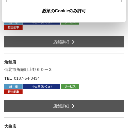
秋田県由利本荘市上大野１４３番地１
住
必須のCookieのみ許可
TEL
0184-22-1236
店舗詳細
角館店
仙北市角館町上野６０ー３
住
TEL
0187-54-3434
店舗詳細
大曲店