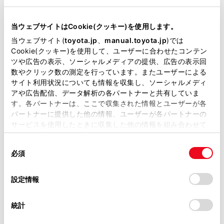
秋田市下新城中野字琵琶沼３９９
住
TEL
018-873-2200
当ウェブサイトはCookie(クッキー)を使用します。
当ウェブサイト(
toyota.jp
、
manual.toyota.jp
)では
Cookie(クッキー)を使用して、ユーザーに合わせたコンテン
ツや広告の表示、ソーシャルメディアの提供、広告の表示回
数やクリック数の測定を行っています。またユーザーによる
店舗詳細
サイト利用状況についても情報を収集し、ソーシャルメディ
アや広告配信、データ解析の各パートナーと共有していま
す。各パートナーは、ここで収集された情報とユーザーが各
泉新国道店
パートナーに提供した他の情報、ユーザーが各パートナーの
秋田市泉中央二丁目１－３
住
サービスを使用したときに収集した他の情報を組み合わせて
使用することがあります。当ウェブサイトの使用を続行する
TEL
018-862-2222
同
とCookie(クッキー)に同意したこととなります。
必須
意
の
「すべてのCookieを許可」をクリックすることで、お客様の
選
デバイスにすべてのCookie(クッキー)が保存されることに同
設定情報
店舗詳細
択
意したことになります。Cookie(クッキー)のオプトアウト、
設定の変更、同意を撤回したりするにあたっては、当社の
統計
「
Cookie（クッキー）情報の取り扱いについて
」をご覧くだ
さい。
仁井田店