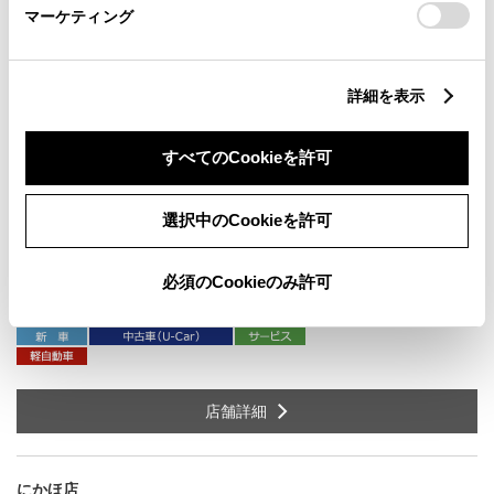
マーケティング
秋田市仁井田新田１丁目４－１５
住
TEL
018-839-3322
詳細を表示
すべてのCookieを許可
店舗詳細
選択中のCookieを許可
本荘店
由利本荘市石脇字田頭７７
住
必須のCookieのみ許可
TEL
0184-22-1227
店舗詳細
にかほ店