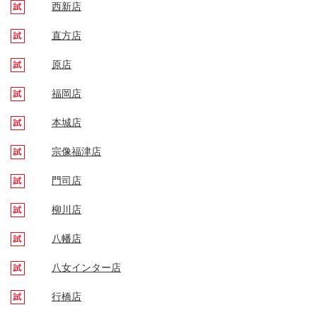
西新店
直方店
原店
福岡店
本城店
宗像福津店
門司店
柳川店
八幡店
八女インター店
行橋店