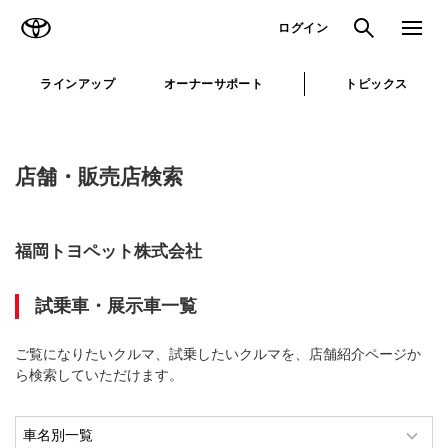
TOYOTA
検索
メニュ
ログイン
ラインアップ
オーナーサポート
トピックス
店舗・販売店検索
福岡トヨペット株式会社
試乗車・展示車一覧
ご覧になりたいクルマ、試乗したいクルマを、店舗紹介ページか
ら検索していただけます。