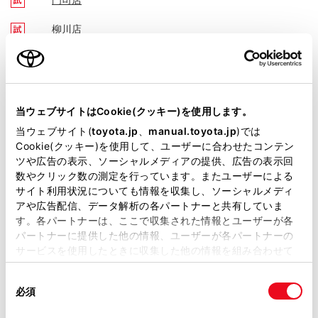
門司店
柳川店
八幡店
八女インター店
当ウェブサイトはCookie(クッキー)を使用します。
行橋店
当ウェブサイト(
toyota.jp
、
manual.toyota.jp
)では
Cookie(クッキー)を使用して、ユーザーに合わせたコンテン
流通センター店
ツや広告の表示、ソーシャルメディアの提供、広告の表示回
数やクリック数の測定を行っています。またユーザーによる
サイト利用状況についても情報を収集し、ソーシャルメディ
アや広告配信、データ解析の各パートナーと共有していま
GRヤリス
す。各パートナーは、ここで収集された情報とユーザーが各
パートナーに提供した他の情報、ユーザーが各パートナーの
飯塚店
サービスを使用したときに収集した他の情報を組み合わせて
使用することがあります。当ウェブサイトの使用を続行する
春日店
同
とCookie(クッキー)に同意したこととなります。
必須
意
櫛原店
の
「すべてのCookieを許可」をクリックすることで、お客様の