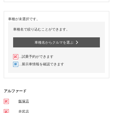
車種が未選択です。
車種名で絞り込むことができます。
車種名からクルマを選ぶ
…試乗予約ができます
…展示車情報を確認できます
アルファード
飯塚店
井尻店