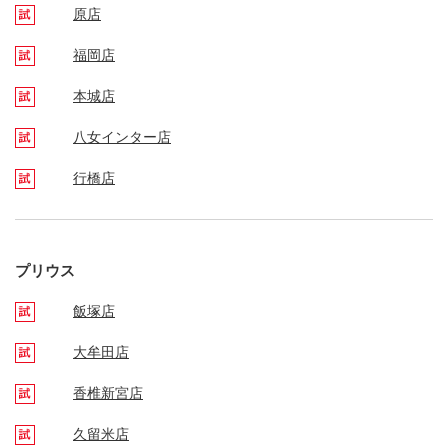
原店
福岡店
本城店
八女インター店
行橋店
プリウス
飯塚店
大牟田店
香椎新宮店
久留米店