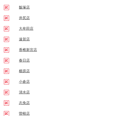
飯塚店
井尻店
大牟田店
遠賀店
香椎新宮店
春日店
櫛原店
小倉店
清水店
志免店
曽根店