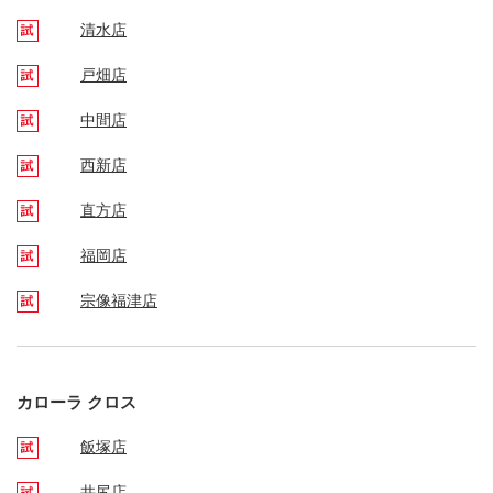
清水店
戸畑店
中間店
西新店
直方店
福岡店
宗像福津店
カローラ クロス
飯塚店
井尻店