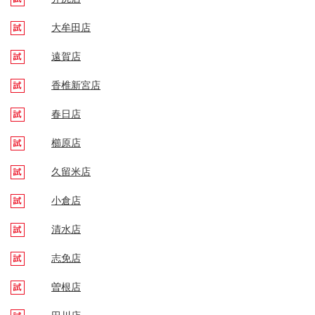
大牟田店
遠賀店
香椎新宮店
春日店
櫛原店
久留米店
小倉店
清水店
志免店
曽根店