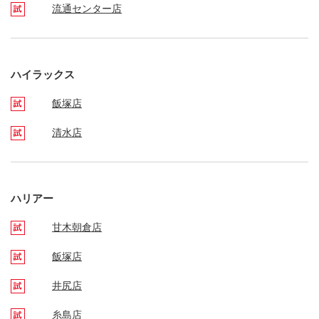
流通センター店
ハイラックス
飯塚店
清水店
ハリアー
甘木朝倉店
飯塚店
井尻店
糸島店