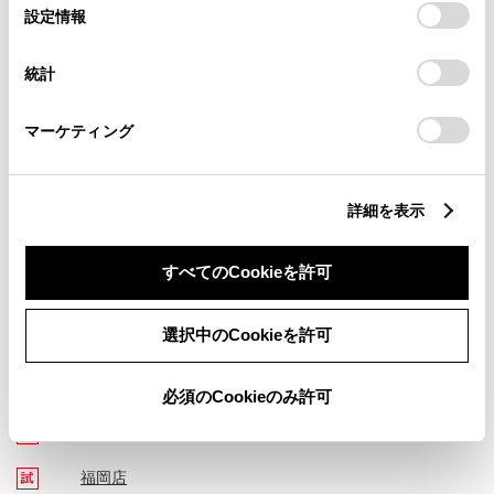
選
デバイスにすべてのCookie(クッキー)が保存されることに同
小倉店
設定情報
択
意したことになります。Cookie(クッキー)のオプトアウト、
設定の変更、同意を撤回したりするにあたっては、当社の
清水店
統計
「
Cookie（クッキー）情報の取り扱いについて
」をご覧くだ
さい。
マーケティング
ランドクルーザー FJ
飯塚店
詳細を表示
春日店
すべてのCookieを許可
櫛原店
選択中のCookieを許可
小倉店
清水店
必須のCookieのみ許可
原店
福岡店