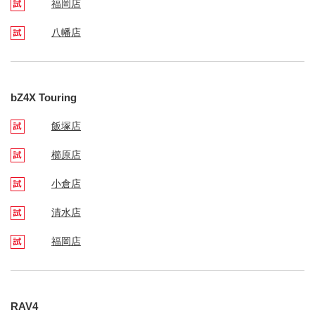
福岡店
八幡店
bZ4X Touring
飯塚店
櫛原店
小倉店
清水店
福岡店
RAV4