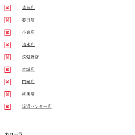
遠賀店
春日店
小倉店
清水店
筑紫野店
本城店
門司店
柳川店
流通センター店
カローラ