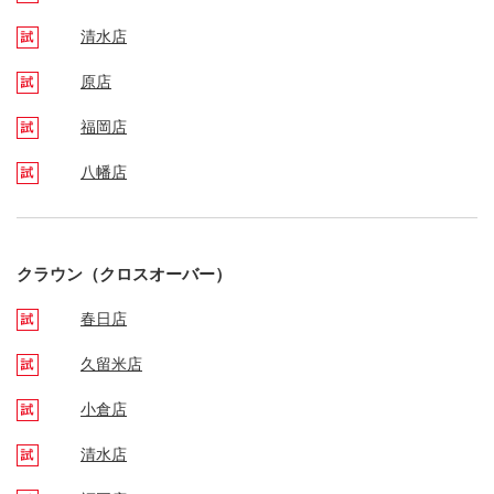
清水店
原店
福岡店
八幡店
クラウン（クロスオーバー）
春日店
久留米店
小倉店
清水店