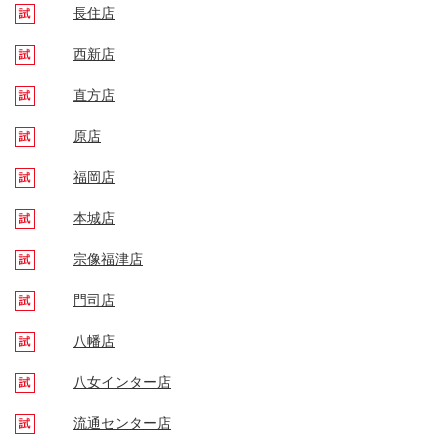
長住店
西新店
直方店
原店
福岡店
本城店
宗像福津店
門司店
八幡店
八女インター店
流通センター店