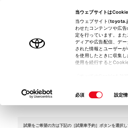
TOYOTA
当ウェブサイトはCooki
当ウェブサイト(
toyota.
わせたコンテンツや広告
ラインアップ
オーナーサポート
トピックス
定を行っています。また
ディアや広告配信、デー
ホーム
試乗車・展示車検索
された情報とユーザーが
を使用したときに収集し
使用を続行するとCook
試乗車・展示車検索
「すべてのCookieを
ー)が保存されることに同
更、同意を撤回したりす
ネッツトヨタ仙台 気仙沼店
同
必須
設定情
て
」をご覧ください。
TEL 0226-22-4447
意
の
選
択
試乗をご希望の方は下記の［試乗車予約］ボタンを選択し