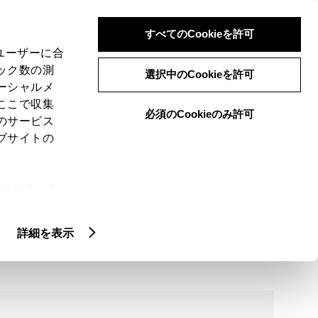
検索
メニュー
ログイン
すべてのCookieを許可
、ユーザーに合
ック数の測
選択中のCookieを許可
ーシャルメ
ここで収集
必須のCookieのみ許可
のサービス
ブサイトの
ie(クッキ
、設定の変
扱いについ
詳細情報
詳細を表示