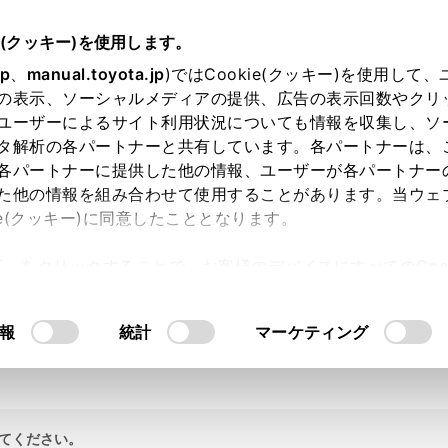
e(クッキー)を使用します。
jp
、
manual.toyota.jp
)ではCookie(クッキー)を使用して
の表示、ソーシャルメディアの提供、広告の表示回数やクリ
ユーザーによるサイト利用状況についても情報を収集し、ソ
タ解析の各パートナーと共有しています。各パートナーは、
各パートナーに提供した他の情報、ユーザーが各パートナー
た他の情報を組み合わせて使用することがあります。当ウェ
ie(クッキー)に同意したこととなります。
許可」をクリックすることで、お客様のデバイスにすべてのCook
意したことになります。Cookie(クッキー)のオプトアウト
るにあたっては、当社の「
Cookie（クッキー）情報の取り
報
統計
マーケティング
てください。