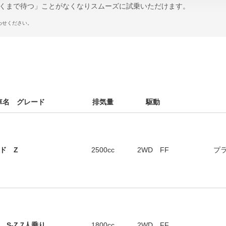
くまで待つ」ことがなくなりスムーズに試乗いただけます。
わせください。
車名 グレード
排気量
駆動
ド Z
2500cc
2WD FF
プ
S-Z 7人乗り
1800cc
2WD FF