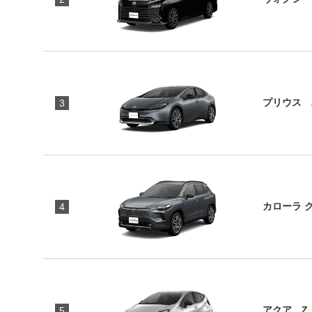
プリウス 
3
カローラ 
4
アクア Z
5