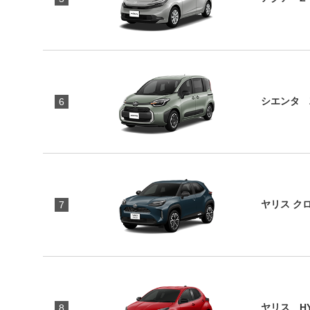
シエンタ 
6
ヤリス ク
7
ヤリス HY
8