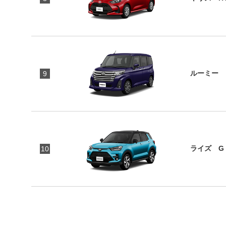
ルーミー 
9
ライズ G
10