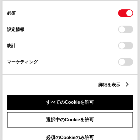
使用することがあります。当ウェブサイトの使用を続行する
同
とCookie(クッキー)に同意したこととなります。
必須
意
の
「すべてのCookieを許可」をクリックすることで、お客様の
選
デバイスにすべてのCookie(クッキー)が保存されることに同
設定情報
カローラ クロス Z
択
意したことになります。Cookie(クッキー)のオプトアウト、
設定の変更、同意を撤回したりするにあたっては、当社の
1800cc
統計
「
Cookie（クッキー）情報の取り扱いについて
」をご覧くだ
さい。
2WD FF
マーケティング
プラチナホワイトパールマイカ
詳細を表示
試乗車予約
すべてのCookieを許可
9
選択中のCookieを許可
必須のCookieのみ許可