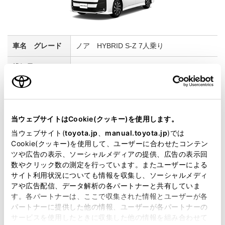
ノア HYBRID S-Z 7人乗り
1800cc
2WD FF
レッドマイカメタリック
当ウェブサイトはCookie(クッキー)を使用します。
当ウェブサイト(
toyota.jp
、
manual.toyota.jp
)では
試乗車予約
Cookie(クッキー)を使用して、ユーザーに合わせたコンテン
ツや広告の表示、ソーシャルメディアの提供、広告の表示回
数やクリック数の測定を行っています。またユーザーによる
サイト利用状況についても情報を収集し、ソーシャルメディ
8
アや広告配信、データ解析の各パートナーと共有していま
す。各パートナーは、ここで収集された情報とユーザーが各
パートナーに提供した他の情報、ユーザーが各パートナーの
サービスを使用したときに収集した他の情報を組み合わせて