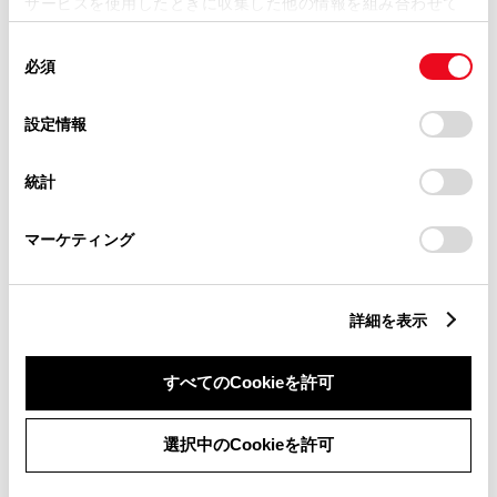
サービスを使用したときに収集した他の情報を組み合わせて
使用することがあります。当ウェブサイトの使用を続行する
同
とCookie(クッキー)に同意したこととなります。
必須
意
の
「すべてのCookieを許可」をクリックすることで、お客様の
選
デバイスにすべてのCookie(クッキー)が保存されることに同
設定情報
ヤリス クロス HYBRID Z Adventure
択
意したことになります。Cookie(クッキー)のオプトアウト、
設定の変更、同意を撤回したりするにあたっては、当社の
1500cc
統計
「
Cookie（クッキー）情報の取り扱いについて
」をご覧くだ
さい。
2WD FF
マーケティング
マッシブグレー
詳細を表示
試乗車予約
すべてのCookieを許可
6
選択中のCookieを許可