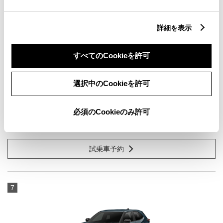
詳細を表示
すべてのCookieを許可
シエンタ HYBRID Z 5人乗り
1500cc
選択中のCookieを許可
E-Four
必須のCookieのみ許可
プラチナホワイトパールマイカ
試乗車予約
7