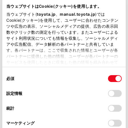
当ウェブサイトはCookie(クッキー)を使用します。
当ウェブサイト(
toyota.jp
、
manual.toyota.jp
)では
Cookie(クッキー)を使用して、ユーザーに合わせたコンテン
ツや広告の表示、ソーシャルメディアの提供、広告の表示回
数やクリック数の測定を行っています。またユーザーによる
プリウス Z
サイト利用状況についても情報を収集し、ソーシャルメディ
アや広告配信、データ解析の各パートナーと共有していま
2000cc
す。各パートナーは、ここで収集された情報とユーザーが各
パートナーに提供した他の情報、ユーザーが各パートナーの
2WD FF
サービスを使用したときに収集した他の情報を組み合わせて
使用することがあります。当ウェブサイトの使用を続行する
アッシュ
同
とCookie(クッキー)に同意したこととなります。
必須
意
試乗車予約
の
「すべてのCookieを許可」をクリックすることで、お客様の
選
デバイスにすべてのCookie(クッキー)が保存されることに同
設定情報
択
意したことになります。Cookie(クッキー)のオプトアウト、
設定の変更、同意を撤回したりするにあたっては、当社の
6
統計
「
Cookie（クッキー）情報の取り扱いについて
」をご覧くだ
さい。
マーケティング