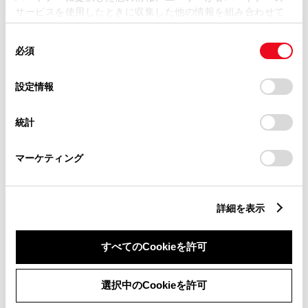
サービスを使用したときに収集した他の情報を組み合わせて
使用することがあります。当ウェブサイトの使用を続行する
同
とCookie(クッキー)に同意したこととなります。
必須
意
の
「すべてのCookieを許可」をクリックすることで、お客様の
カローラ クロス Z
選
デバイスにすべてのCookie(クッキー)が保存されることに同
設定情報
択
意したことになります。Cookie(クッキー)のオプトアウト、
1800cc
設定の変更、同意を撤回したりするにあたっては、当社の
統計
「
Cookie（クッキー）情報の取り扱いについて
」をご覧くだ
2WD FF
さい。
マーケティング
プラチナホワイトパールマイカ
試乗車予約
詳細を表示
すべてのCookieを許可
7
選択中のCookieを許可