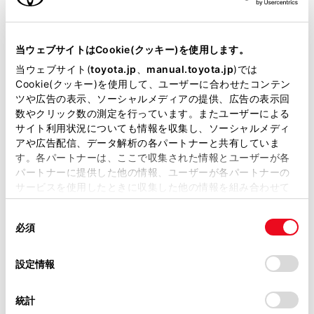
当ウェブサイトはCookie(クッキー)を使用します。
当ウェブサイト(
toyota.jp
、
manual.toyota.jp
)では
Cookie(クッキー)を使用して、ユーザーに合わせたコンテン
ツや広告の表示、ソーシャルメディアの提供、広告の表示回
プリウス Z
数やクリック数の測定を行っています。またユーザーによる
サイト利用状況についても情報を収集し、ソーシャルメディ
2000cc
アや広告配信、データ解析の各パートナーと共有していま
す。各パートナーは、ここで収集された情報とユーザーが各
2WD FF
パートナーに提供した他の情報、ユーザーが各パートナーの
サービスを使用したときに収集した他の情報を組み合わせて
プラチナホワイトパールマイカ
使用することがあります。当ウェブサイトの使用を続行する
同
とCookie(クッキー)に同意したこととなります。
必須
試乗車予約
意
の
「すべてのCookieを許可」をクリックすることで、お客様の
選
デバイスにすべてのCookie(クッキー)が保存されることに同
設定情報
択
意したことになります。Cookie(クッキー)のオプトアウト、
8
設定の変更、同意を撤回したりするにあたっては、当社の
統計
「
Cookie（クッキー）情報の取り扱いについて
」をご覧くだ