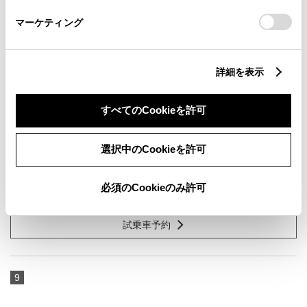
さい。
マーケティング
詳細を表示
カローラ クロス Z
すべてのCookieを許可
1800cc
選択中のCookieを許可
2WD FF
プラチナホワイトパールマイカ
必須のCookieのみ許可
試乗車予約
9